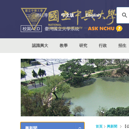
:::
網站導覽
中文版
English
校園
AED
臺灣國立大學系統
認識興大
教學
研究
行政
招生
首頁
興新聞
【
興新聞