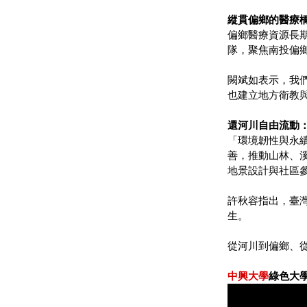
縱貫偏鄉的醫療
偏鄉醫療資源長
隊，聚焦南投偏
闕斌如表示，我
也建立地方衛教
還河川自由流動
「環境韌性與永
善，推動山林、
地景設計與社區
許秋容指出，臺
生。
從河川到偏鄉、
中興大學
綠色大學