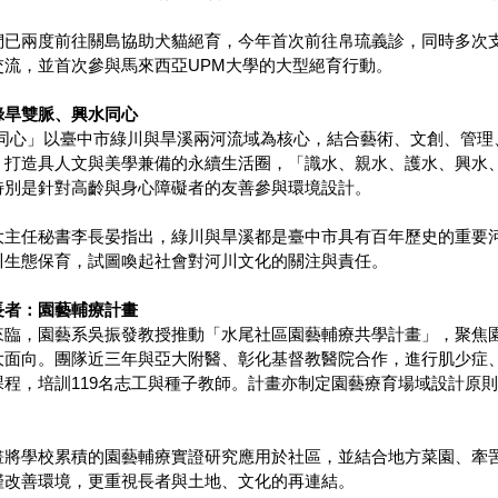
們已兩度前往關島協助犬貓絕育，今年首次前往帛琉義診，同時多次
交流，並首次參與馬來西亞UPM大學的大型絕育行動。
綠旱雙脈、興水同心
水同心」以臺中市綠川與旱溪兩河流域為核心，結合藝術、文創、管理
，打造具人文與美學兼備的永續生活圈，「識水、親水、護水、興水
特別是針對高齡與身心障礙者的友善參與環境設計。
大主任秘書李長晏指出，綠川與旱溪都是臺中市具有百年歷史的重要
川生態保育，試圖喚起社會對河川文化的關注與責任。
長者：園藝輔療計畫
來臨，園藝系吳振發教授推動「水尾社區園藝輔療共學計畫」，聚焦
大面向。團隊近三年與亞大附醫、彰化基督教醫院合作，進行肌少症
課程，培訓119名志工與種子教師。計畫亦制定園藝療育場域設計原
畫將學校累積的園藝輔療實證研究應用於社區，並結合地方菜園、牽
僅改善環境，更重視長者與土地、文化的再連結。