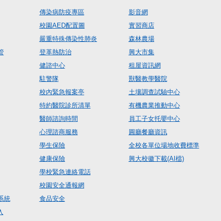
傳染病防疫專區
影音網
校園AED配置圖
實習商店
嚴重特殊傳染性肺炎
森林農場
管
登革熱防治
興大市集
健諮中心
租屋資訊網
駐警隊
獸醫教學醫院
校內緊急報案亭
土壤調查試驗中心
特約醫院診所清單
有機農業推動中心
醫師諮詢時間
員工子女托嬰中心
心理諮商服務
圓廳餐廳資訊
學生保險
全校各單位場地收費標準
健康保險
興大校徽下載(AI檔)
學校緊急連絡電話
校園安全通報網
系統
食品安全
入