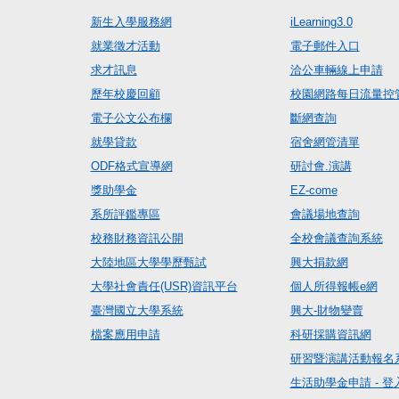
新生入學服務網
iLearning3.0
就業徵才活動
電子郵件入口
求才訊息
洽公車輛線上申請
歷年校慶回顧
校園網路每日流量控
電子公文公布欄
斷網查詢
就學貸款
宿舍網管清單
ODF格式宣導網
研討會.演講
獎助學金
EZ-come
系所評鑑專區
會議場地查詢
校務財務資訊公開
全校會議查詢系統
大陸地區大學學歷甄試
興大捐款網
大學社會責任(USR)資訊平台
個人所得報帳e網
臺灣國立大學系統
興大-財物變賣
檔案應用申請
科研採購資訊網
研習暨演講活動報名
生活助學金申請 - 登