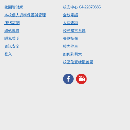
校園智財網
校安中心 04-22870885
本校個人資料保護與管理
全校電話
RSS訂閱
人員查詢
網站導覽
校務建言系統
隱私聲明
失物招領
資訊安全
校內停車
登入
如何到興大
校區位置總配置圖