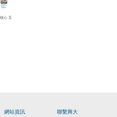
核心 五
網站資訊
聯繫興大