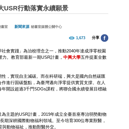
大USR行動落實永續願景
新聞來源
秘書室
秘書室媒體公關中心
分享
1,673
社會實踐」為治校理念之一，推動2040年達成淨零校園
響力。教育部最新一期USR計畫，
中興大學
五件提案全數
韌性，實現自主減碳。而在科研端，興大是國內自然碳匯
合作進行固碳盤點，為臺灣邁向淨零提供實質支撐。在人
年開設超過3千門SDGs課程，將聯合國永續發展目標融
主題的USR計畫，2019年成立全臺首座專治弱勢動物
長期深耕國際動物福利領域。至今培育300位專業獸醫，
教育與動物福祉，推動獸醫外交。