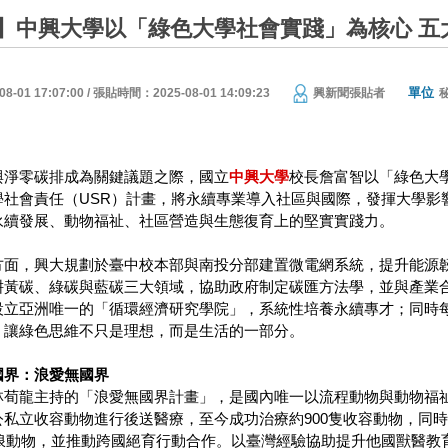
】中興大學以「綠色大學社會實踐」為核心 五
單位
01 17:07:00 / 張貼時間：2025-08-01 14:09:23
興新聞張貼者
與淨零碳排成為關鍵議題之際，國立
中興大學
校長詹富智以「綠色大學
學社會責任（USR）計畫，將永續專業導入社區與國際，發揮大學影
永續發展、動物福祉、社區營造與生態復育上的堅實實踐力。
方面，興大規劃於臺中校本部與南投分部建置微電網系統，提升能源
耕黃碳、綠碳與藍碳三大領域，協助政府制定碳匯方法學，並與產業
設立亞洲唯一的「循環經濟研究學院」，系統性培養永續專才；同時每
，讓綠色思維不只是理想，而是生活的一部分。
國界：浪愛無國界
荀龍主持的「浪愛無國界計畫」，是國內唯一以流程動物與動物福祉為
私立收容動物進行後送醫療，至今成功治療約900隻收容動物，同時
流浪動物，並推動跨國絕育行動合作。以臺灣經驗協助提升他國獸醫