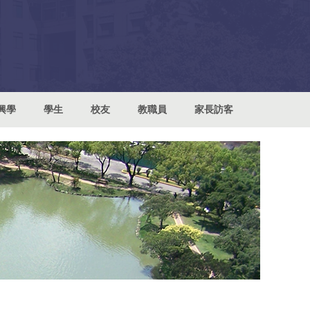
興學
學生
校友
教職員
家長訪客