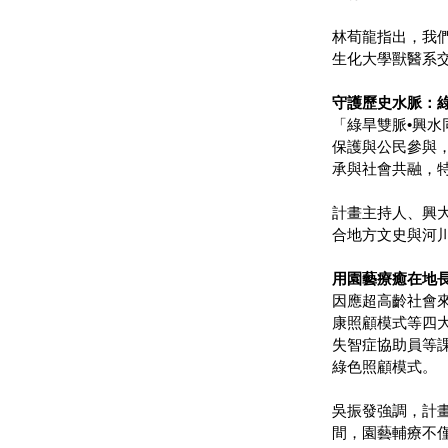
林荀龍指出，我
生化大學獸醫系
守護歷史水脈：
「綠旱雙脈•興
保護與公民參與
承與社會共融，
計畫主持人、興
合地方文史與河
用園藝療癒在地
因應超高齡社會
康照顧模式等四
失智症協助員等
綠色照顧模式。
吳振發強調，計
間，園藝輔療不