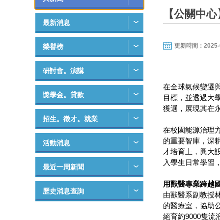
【公關中心
最新消息
更新時間：2025-08-
榮譽榜
研討會。演講
在全球氣候變遷
獎學金。貸款
目標，並透過大
獲選，展現其在
招生。徵才。就業
在校園能源治理
的重要智庫，深
活動消息
才培育上，興大
入學生日常學習
最近一周新聞
用獸醫專業跨越
歷史消息查詢
由獸醫系副教授林
的醫療室，協助公
絕育約9000隻