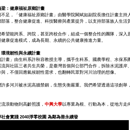
橋梁：健康福祉原鄉計畫
期不足，「健康福祉原鄉計畫」由醫學院闕斌如副院長擔任計畫主持
鄉部落，整合健康促進、科技醫療與產業提升，以支持部落族人生活
們希望能跨系、跨院，甚至跨校合作，組成一個整合性的團隊，深入
與健康促進模式，成為長期、永續的公共健康推進力量。
：環境韌性與永續計畫
續計畫」由生科系許秋容教授主導，攜手生科系、國農學程、水保系
溪流與社區三者共生共榮，是臺灣首個與公部門合作，拆除水泥護岸
參與，不僅回應氣候韌性需求，也翻轉民眾對河川治理的想像。
灣許多河川被水泥高牆禁錮，生態失衡嚴重。我們希望透過這項創舉
從流浪動物到高齡照護，
中興大學
以專業為根、行動為本，從地方走
社會實踐 2040淨零校園 為鄰為善永續發