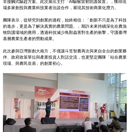
非接觸式驅趕方案。此次展出主打「AI驅猴雷射防護裝置」，獲得現
場多家創投與農業科技業者洽談合作，展現其技術商業化潛力。
團隊表示，從研究到創業的過程，始終相信：「創新不只是為了科技
的進步，更是為了解決真實的農業問題。」期許未來持續深化在農漁
牧防護場域的應用，透過科技減少鳥獸蟲害對生產的衝擊，守護臺灣
基層農業生產者的勞動成果。
此次參與亞灣新創大南方，不僅讓斗笠智農再次與來自全台的創業夥
伴、政府政策單位與產業投資人對話交流，也更堅定團隊「站在農業
現場、與農民並肩」的創業初心。