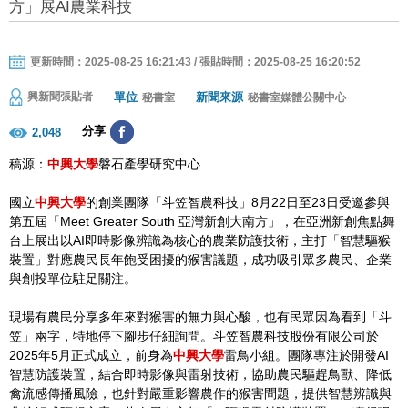
方」展AI農業科技
更新時間：2025-08-25 16:21:43 / 張貼時間：2025-08-25 16:20:52
單位
新聞來源
興新聞張貼者
秘書室
秘書室媒體公關中心
分享
2,048
稿源：
中興大學
磐石產學研究中心
國立
中興大學
的創業團隊「斗笠智農科技」8月22日至23日受邀參與
第五屆「Meet Greater South 亞灣新創大南方」，在亞洲新創焦點舞
台上展出以AI即時影像辨識為核心的農業防護技術，主打「智慧驅猴
裝置」對應農民長年飽受困擾的猴害議題，成功吸引眾多農民、企業
與創投單位駐足關注。
現場有農民分享多年來對猴害的無力與心酸，也有民眾因為看到「斗
笠」兩字，特地停下腳步仔細詢問。斗笠智農科技股份有限公司於
2025年5月正式成立，前身為
中興大學
雷鳥小組。團隊專注於開發AI
智慧防護裝置，結合即時影像與雷射技術，協助農民驅趕鳥獸、降低
禽流感傳播風險，也針對嚴重影響農作的猴害問題，提供智慧辨識與