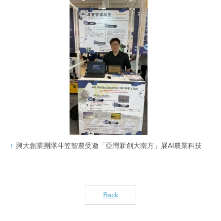
興大創業團隊斗笠智農受邀「亞灣新創大南方」展AI農業科技
Back