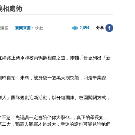
鵝相處術
分享
新聞來源
2,654
秘書室
中央社
在網路上傳承和校內鴨鵝相處之道，隊輔手冊更列出「新
湖畔自拍，未料，被身後一隻黑天鵝突襲，叼走畢業證
鮮人」團隊規劃迎新活動，以分組團康、校園闖關方式，
？不急！先認識一定會陪伴你大學4年，真正的學長姐，
第二大，鴨霸與鵝霸才是最大，幸運的話也可能見證牠們