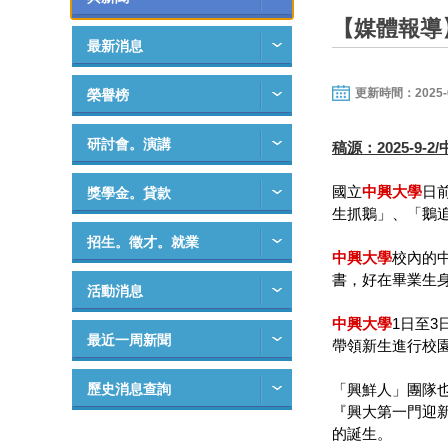
【媒體報導
最新消息
更新時間：2025-09-
榮譽榜
研討會。演講
稿源：2025-9-
國立
中興大學
日
獎學金。貸款
生抓鵝」、「鵝
招生。徵才。就業
中興大學
校內的
書，好在畢業生
活動消息
中興大學
1日至
最近一周新聞
帶領新生進行校
歷史消息查詢
「興鮮人」團隊
『興大第一門迎
的誕生。