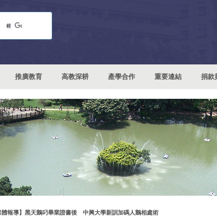
推廣教育
高教深耕
產學合作
重要連結
捐款
媒體報導】黑天鵝叼畢業證書後 中興大學新訓加碼人鵝相處術