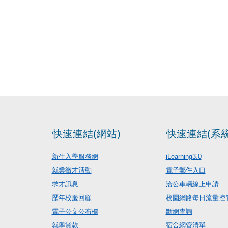
快速連結(網站)
快速連結(系統
新生入學服務網
iLearning3.0
就業徵才活動
電子郵件入口
求才訊息
洽公車輛線上申請
歷年校慶回顧
校園網路每日流量控
電子公文公布欄
斷網查詢
就學貸款
宿舍網管清單