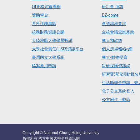
ODF格式宣導網
研討會.演講
獎助學金
EZ-come
系所評鑑專區
會議場地查詢
校務財務資訊公開
全校會議查詢系統
大陸地區大學學歷甄試
興大捐款網
大學社會責任(USR)資訊平台
個人所得報帳e網
臺灣國立大學系統
興大-財物變賣
檔案應用申請
科研採購資訊網
研習暨演講活動報名
生活助學金申請 - 登
電子公文系統登入
公文附件下載區
Copyright © National Chung Hsing University
版權所有 國立中興大學全球資訊網