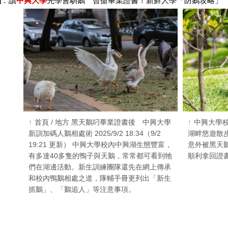
網
：讀
中興大學
先學會馴鵝 曾搶畢業證書！新鮮人學「防鵝攻略」
首頁 / 地方 黑天鵝叼畢業證書後 中興大學
中興大學
新訓加碼人鵝相處術 2025/9/2 18:34（9/2
湖畔悠遊散
19:21 更新） 中興大學校內中興湖生態豐富，
意外被黑天
有多達40多隻的鴨子與天鵝，常常都可看到牠
順利拿回證
們在湖邊活動。新生訓練團隊還先在網上傳承
和校內鴨鵝相處之道，隊輔手冊更列出「新生
抓鵝」、「鵝追人」等注意事項。