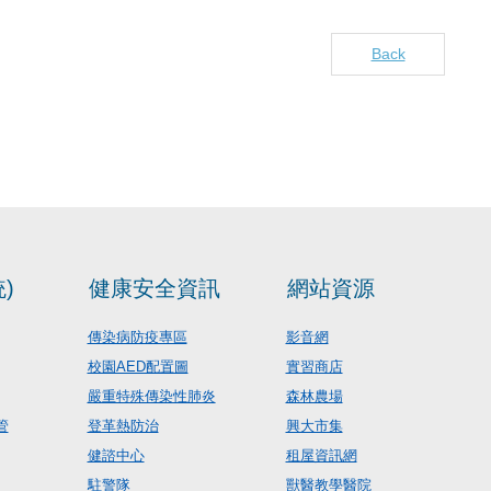
Back
)
健康安全資訊
網站資源
傳染病防疫專區
影音網
校園AED配置圖
實習商店
嚴重特殊傳染性肺炎
森林農場
管
登革熱防治
興大市集
健諮中心
租屋資訊網
駐警隊
獸醫教學醫院