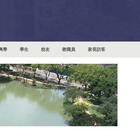
興學
學生
校友
教職員
家長訪客