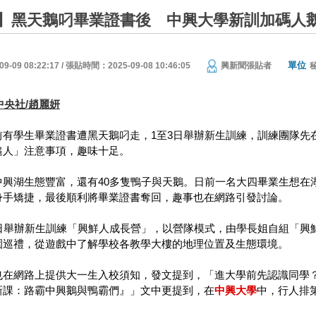
】黑天鵝叼畢業證書後 中興大學新訓加碼人
單位
09 08:22:17 / 張貼時間：2025-09-08 10:46:05
興新聞張貼者
2/中央社/趙麗妍
前有學生畢業證書遭黑天鵝叼走，1至3日舉辦新生訓練，訓練團隊先
追人」注意事項，趣味十足。
中興湖生態豐富，還有40多隻鴨子與天鵝。日前一名大四畢業生想在
身手矯捷，最後順利將畢業證書奪回，趣事也在網路引發討論。
3日舉辦新生訓練「興鮮人成長營」，以營隊模式，由學長姐自組「興
園巡禮，從遊戲中了解學校各教學大樓的地理位置及生態環境。
也在網路上提供大一生入校須知，發文提到，「進大學前先認識同學
新課：路霸中興鵝與鴨霸們』」文中更提到，在
中興大學
中，行人排