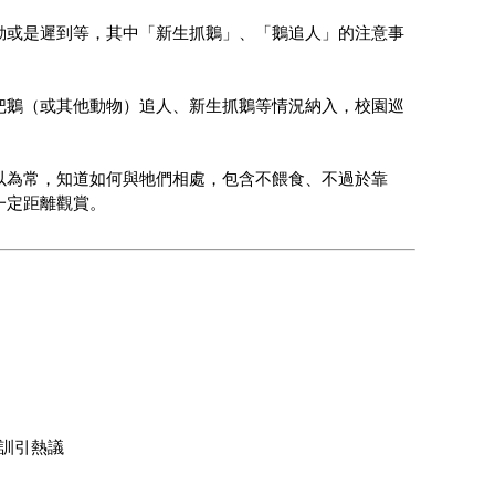
動或是遲到等，其中「新生抓鵝」、「鵝追人」的注意事
把鵝（或其他動物）追人、新生抓鵝等情況納入，校園巡
以為常，知道如何與牠們相處，包含不餵食、不過於靠
一定距離觀賞。
訓引熱議