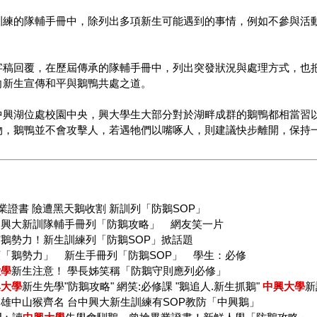
訓練的隊輔手冊中，除列出多項新生可能遇到的事情，例如不參與活
字稿回覆，在歷屆傳承的隊輔手冊中，列出突發狀況與處理方式，也
向新生宣傳和平與鵝鴨共處之道。
中興湖位處校園中央，興大學生大部分對於湖畔成群的鵝鴨都相當習
物，鵝鴨並不會攻擊人，若遇牠們以嘴啄人，則建議快步離開，保持
業證書 險遭黑天鵝收割 新訓列「防鵝SOP」
！興大新訓隊輔手冊列「防鵝攻略」 網友笑一片
鵝勢力！新生訓練列「防鵝SOP」掀話題
「鵝勢力」 新生手冊列「防鵝SOP」 學生：必修
大學
新生注意！ 學長姊笑稱「防鵝守則應列必修」
興大學
新生先學"防鵝攻略" 網笑:必修課 "鵝追人.新生抓鵝"
中興大學
新
雄中山猴齊名 台中興大新生訓練有SOP教防「中興鵝」