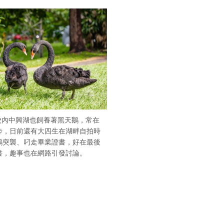
校內中興湖也飼養著黑天鵝，常在
步，日前還有大四生在湖畔自拍時
鵝突襲、叼走畢業證書，好在最後
書，趣事也在網路引發討論。