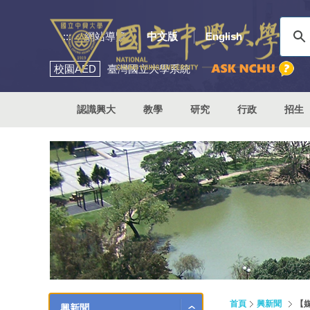
:::
網站導覽
中文版
English
校園
AED
臺灣國立大學系統
認識興大
教學
研究
行政
招生
首頁
興新聞
【
興新聞