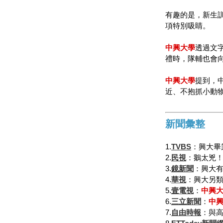
有趣的是，新生
項特別吸睛。
中興大學
透過文
禮時，隊輔也會
中興大學
提到，
近、不抱抓小動
新聞彙整
1.
TVBS
：興大畢
2.
民視
：鵝太兇
3.
鏡新聞
：興大有
4.
華視
：興大另類
5.
壹電視
：
中興
6.
三立新聞
：
中
7.
自由時報
：與高