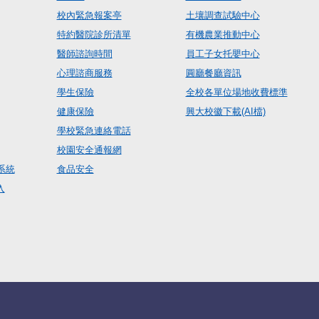
校內緊急報案亭
土壤調查試驗中心
特約醫院診所清單
有機農業推動中心
醫師諮詢時間
員工子女托嬰中心
心理諮商服務
圓廳餐廳資訊
學生保險
全校各單位場地收費標準
健康保險
興大校徽下載(AI檔)
學校緊急連絡電話
校園安全通報網
系統
食品安全
入