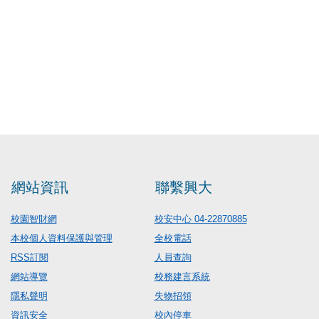
網站資訊
聯繫興大
校園智財網
校安中心 04-22870885
本校個人資料保護與管理
全校電話
RSS訂閱
人員查詢
網站導覽
校務建言系統
隱私聲明
失物招領
資訊安全
校內停車