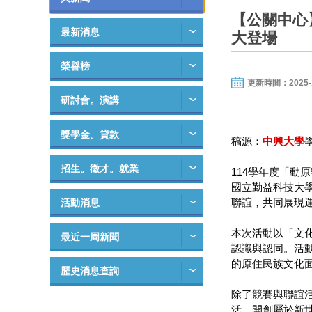
【公關中心
最新消息
大登場
榮譽榜
更新時間：2025-10-
研討會。演講
獎學金。貸款
稿源：
中興大學
招生。徵才。就業
114學年度「
國立勤益科技大學
聯誼，共同展現
活動消息
本次活動以「文
最近一周新聞
認識與認同。活
的原住民族文化
歷史消息查詢
除了競賽與聯誼
活，開創屬於新