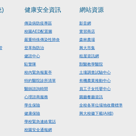
)
健康安全資訊
網站資源
傳染病防疫專區
影音網
校園AED配置圖
實習商店
嚴重特殊傳染性肺炎
森林農場
管
登革熱防治
興大市集
健諮中心
租屋資訊網
駐警隊
獸醫教學醫院
校內緊急報案亭
土壤調查試驗中心
特約醫院診所清單
有機農業推動中心
醫師諮詢時間
員工子女托嬰中心
心理諮商服務
圓廳餐廳資訊
學生保險
全校各單位場地收費標準
健康保險
興大校徽下載(AI檔)
學校緊急連絡電話
校園安全通報網