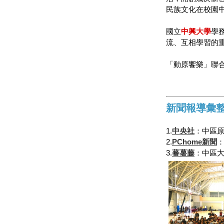
民族文化在校園
國立
中興大學
學
流、互相學習的
「動原饗樂」聯
新聞報導彙
1.
中央社
：中區原
2.
PChome新聞
3.
蕃薯藤
：中區