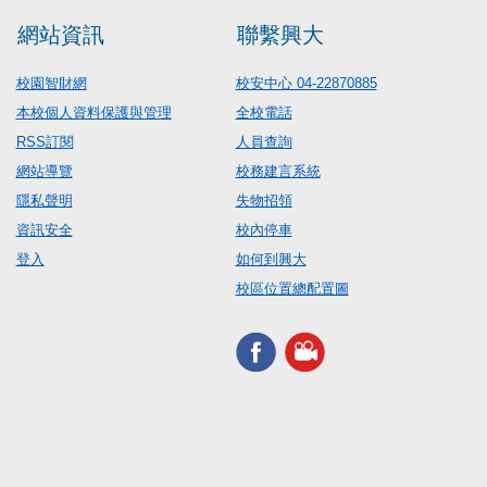
網站資訊
聯繫興大
校園智財網
校安中心 04-22870885
本校個人資料保護與管理
全校電話
RSS訂閱
人員查詢
網站導覽
校務建言系統
隱私聲明
失物招領
資訊安全
校內停車
登入
如何到興大
校區位置總配置圖