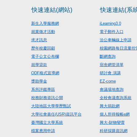
快速連結(網站)
快速連結(系統
新生入學服務網
iLearning3.0
就業徵才活動
電子郵件入口
求才訊息
洽公車輛線上申請
歷年校慶回顧
校園網路每日流量控
電子公文公布欄
斷網查詢
就學貸款
宿舍網管清單
ODF格式宣導網
研討會.演講
獎助學金
EZ-come
系所評鑑專區
會議場地查詢
校務財務資訊公開
全校會議查詢系統
大陸地區大學學歷甄試
興大捐款網
大學社會責任(USR)資訊平台
個人所得報帳e網
臺灣國立大學系統
興大-財物變賣
檔案應用申請
科研採購資訊網