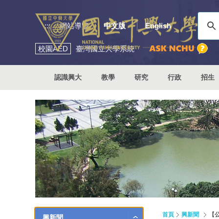
:::
網站導覽
中文版
English
校園
AED
臺灣國立大學系統
認識興大
教學
研究
行政
招生
首頁
興新聞
【
興新聞