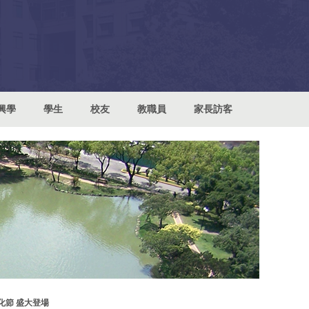
興學
學生
校友
教職員
家長訪客
化節 盛大登場