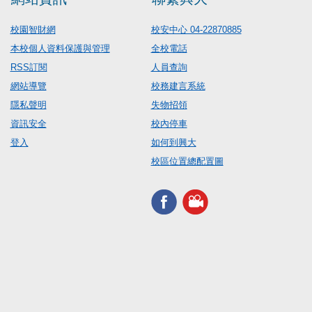
校園智財網
校安中心 04-22870885
本校個人資料保護與管理
全校電話
RSS訂閱
人員查詢
網站導覽
校務建言系統
隱私聲明
失物招領
資訊安全
校內停車
登入
如何到興大
校區位置總配置圖