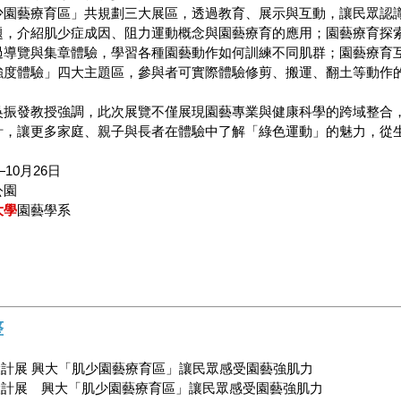
少園藝療育區」共規劃三大展區，透過教育、展示與互動，讓民眾認
題，介紹肌少症成因、阻力運動概念與園藝療育的應用；園藝療育探索
過導覽與集章體驗，學習各種園藝動作如何訓練不同肌群；園藝療育
強度體驗」四大主題區，參與者可實際體驗修剪、搬運、翻土等動作
吳振發教授強調，此次展覽不僅展現園藝專業與健康科學的跨域整合
計，讓更多家庭、親子與長者在體驗中了解「綠色運動」的魅力，從
10月26日
公園
大學
園藝學系
整
計展 興大「肌少園藝療育區」讓民眾感受園藝強肌力
設計展 興大「肌少園藝療育區」讓民眾感受園藝強肌力