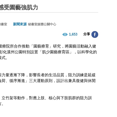
感受園藝強肌力
新聞來源
秘書室
秘書室媒體公關中心
分享
1,653
醫療院所合作推動「園藝療育」研究，將園藝活動融入健
日於彰化溪州公園特別設置「肌少園藝療育區」，以科學化的
模式。
與力量逐漸下降，影響長者的生活品質，阻力訓練是延緩
負荷、循序漸進」三大運動原則，設計出兼具復健與休閒
、立竹架等動作，對應上肢、核心與下肢肌群的阻力訓
方。