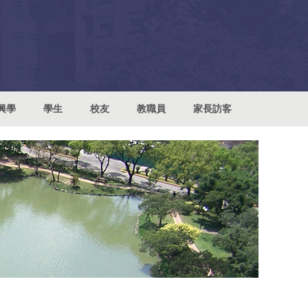
興學
學生
校友
教職員
家長訪客