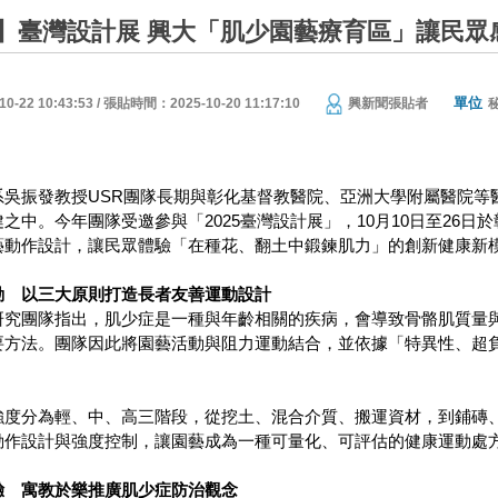
】臺灣設計展 興大「肌少園藝療育區」讓民眾
單位
22 10:43:53 / 張貼時間：2025-10-20 11:17:10
興新聞張貼者
系吳振發教授USR團隊長期與彰化基督教醫院、亞洲大學附屬醫院等
之中。今年團隊受邀參與「2025臺灣設計展」，10月10日至26
藝動作設計，讓民眾體驗「在種花、翻土中鍛鍊肌力」的創新健康新
動 以三大原則打造長者友善運動設計
研究團隊指出，肌少症是一種與年齡相關的疾病，會導致骨骼肌質量
要方法。團隊因此將園藝活動與阻力運動結合，並依據「特異性、超
。
強度分為輕、中、高三階段，從挖土、混合介質、搬運資材，到鋪磚
動作設計與強度控制，讓園藝成為一種可量化、可評估的健康運動處
驗 寓教於樂推廣肌少症防治觀念