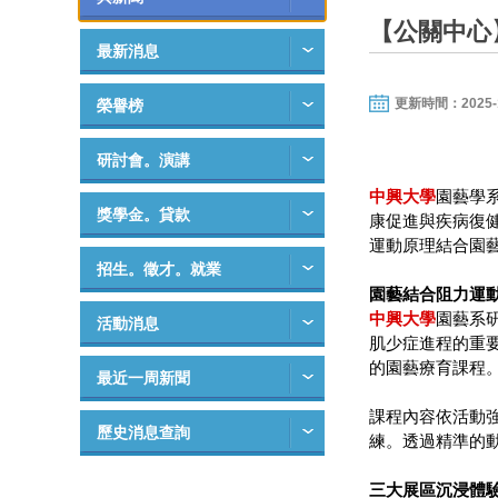
【公關中心
最新消息
更新時間：2025-10-
榮譽榜
研討會。演講
中興大學
園藝學
獎學金。貸款
康促進與疾病復健
運動原理結合園
招生。徵才。就業
園藝結合阻力運
中興大學
園藝系
活動消息
肌少症進程的重
的園藝療育課程
最近一周新聞
課程內容依活動
歷史消息查詢
練。透過精準的
三大展區沉浸體