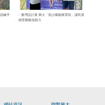
剪訓練手
臺灣設計展 興大「肌少園藝療育區」讓民眾
感受園藝強肌力
網站資訊
聯繫興大