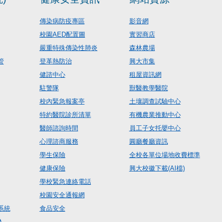
傳染病防疫專區
影音網
校園AED配置圖
實習商店
嚴重特殊傳染性肺炎
森林農場
管
登革熱防治
興大市集
健諮中心
租屋資訊網
駐警隊
獸醫教學醫院
校內緊急報案亭
土壤調查試驗中心
特約醫院診所清單
有機農業推動中心
醫師諮詢時間
員工子女托嬰中心
心理諮商服務
圓廳餐廳資訊
學生保險
全校各單位場地收費標準
健康保險
興大校徽下載(AI檔)
學校緊急連絡電話
校園安全通報網
系統
食品安全
入