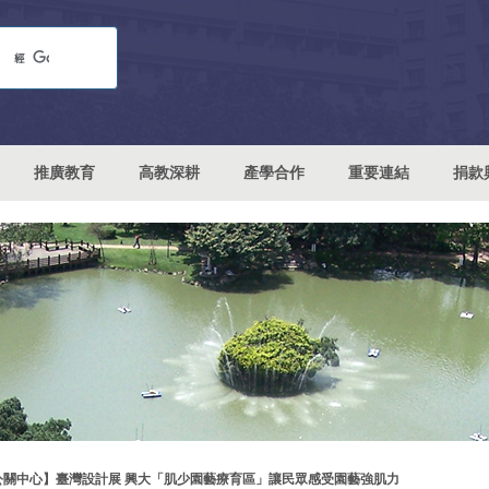
推廣教育
高教深耕
產學合作
重要連結
捐款
公關中心】臺灣設計展 興大「肌少園藝療育區」讓民眾感受園藝強肌力