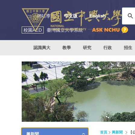
:::
網站導覽
中文版
English
校園
AED
臺灣國立大學系統
認識興大
教學
研究
行政
招生
首頁
興新聞
【
興新聞