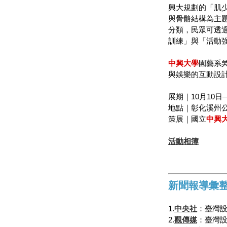
興大規劃的「肌
與骨骼結構為主
分類，民眾可透
訓練」與「活動
中興大學
園藝系
與娛樂的互動設
展期｜10月10日—
地點｜彰化溪州
策展｜國立
中興
活動相簿
新聞報導彙
1.
中央社
：臺灣設
2.
觀傳媒
：臺灣