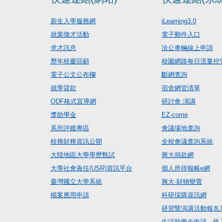
新生入學服務網
iLearning3.0
就業徵才活動
電子郵件入口
求才訊息
洽公車輛線上申請
歷年校慶回顧
校園網路每日流量控
電子公文公布欄
斷網查詢
就學貸款
宿舍網管清單
ODF格式宣導網
研討會.演講
獎助學金
EZ-come
系所評鑑專區
會議場地查詢
校務財務資訊公開
全校會議查詢系統
大陸地區大學學歷甄試
興大捐款網
大學社會責任(USR)資訊平台
個人所得報帳e網
臺灣國立大學系統
興大-財物變賣
檔案應用申請
科研採購資訊網
研習暨演講活動報名
生活助學金申請 - 登