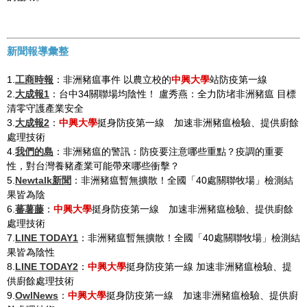
新聞報導彙整
1.
工商時報
：非洲豬瘟事件 以農立校的
中興大學
站防疫第一線
2.
大成報1
：台中34關聯場均陰性！ 盧秀燕：全力防堵非洲豬瘟 目標
清零守護產業安全
3.
大成報2
：
中興大學
挺身防疫第一線 加速非洲豬瘟檢驗、提供廚餘
處理技術
4.
我們的島
：非洲豬瘟的警訊：防疫要注意哪些重點？疫調的重要
性，對台灣養豬產業可能帶來哪些衝擊？
5.
Newtalk新聞
：非洲豬瘟暫無擴散！全國「40處關聯牧場」檢測結
果皆為陰
6.
蕃薯藤
：
中興大學
挺身防疫第一線 加速非洲豬瘟檢驗、提供廚餘
處理技術
7.
LINE TODAY1
：非洲豬瘟暫無擴散！全國「40處關聯牧場」檢測結
果皆為陰性
8.
LINE TODAY2
：
中興大學
挺身防疫第一線 加速非洲豬瘟檢驗、提
供廚餘處理技術
9.
OwlNews
：
中興大學
挺身防疫第一線 加速非洲豬瘟檢驗、提供廚