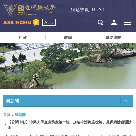
:::
網站導覽
NUST
AED
行政
教學
重要連結
興新聞
首頁
興新聞
【公關中心】中興大學挺身防疫第一線 加速非洲豬瘟檢驗、提供廚餘處理技
術