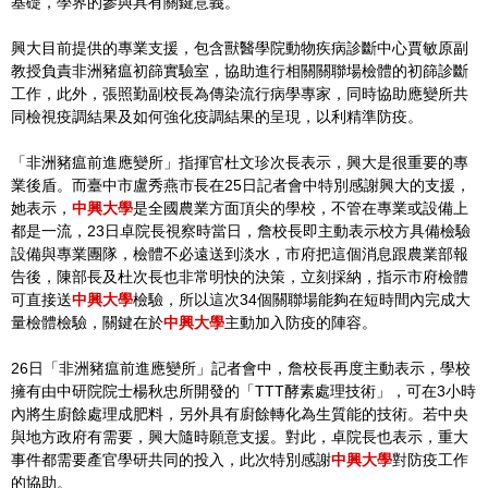
基礎，學界的參與具有關鍵意義。
興大目前提供的專業支援，包含獸醫學院動物疾病診斷中心賈敏原副
教授負責非洲豬瘟初篩實驗室，協助進行相關關聯場檢體的初篩診斷
工作，此外，張照勤副校長為傳染流行病學專家，同時協助應變所共
同檢視疫調結果及如何強化疫調結果的呈現，以利精準防疫。
「非洲豬瘟前進應變所」指揮官杜文珍次長表示，興大是很重要的專
業後盾。而臺中市盧秀燕市長在25日記者會中特別感謝興大的支援，
她表示，
中興大學
是全國農業方面頂尖的學校，不管在專業或設備上
都是一流，23日卓院長視察時當日，詹校長即主動表示校方具備檢驗
設備與專業團隊，檢體不必遠送到淡水，市府把這個消息跟農業部報
告後，陳部長及杜次長也非常明快的決策，立刻採納，指示市府檢體
可直接送
中興大學
檢驗，所以這次34個關聯場能夠在短時間內完成大
量檢體檢驗，關鍵在於
中興大學
主動加入防疫的陣容。
26日「非洲豬瘟前進應變所」記者會中，詹校長再度主動表示，學校
擁有由中研院院士楊秋忠所開發的「TTT酵素處理技術」，可在3小時
內將生廚餘處理成肥料，另外具有廚餘轉化為生質能的技術。若中央
與地方政府有需要，興大隨時願意支援。對此，卓院長也表示，重大
事件都需要產官學研共同的投入，此次特別感謝
中興大學
對防疫工作
的協助。