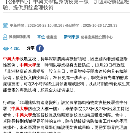
【公關中心】中興大學挺身防疫第一線 加速非洲豬瘟檢
驗、提供廚餘處理技術
更新時間：2025-10-28 10:48:16 / 張貼時間：2025-10-26 17:28:33
單位
新聞來源
興新聞張貼者
秘書室
秘書室媒體公關中心
分享
4,261
中興大學
以農立校，長年深耕農業與獸醫領域，因應國內非洲豬瘟陽
性案例，
中興大學
第一時間以專業挺身支援防疫，10月23日行政院
「非洲豬瘟前進應變所」設立首日，詹富智校長即表達校內具有檢驗
設備，願意投入防疫陣容，26日更進一步表示，學校擁有先進的酵素
處理技術，可在3小時內將生廚餘處理成肥料，以及將廚餘轉化成生質
能發電的專業技術，願意全力提供協助。
行政院「非洲豬瘟前進應變所」設於農業部動植物防疫檢疫署臺中分
署（
中興大學
防檢疫大樓一樓），卓榮泰院長23日及26日出席主持記
者會，
中興大學
詹富智校長及張照勤副校長也兩度獲邀列席。會中，
卓院長特別感謝學界即時的支持，除有助於提供防檢疫工作中的學理
依據外，未來臺灣在向國際組織說明防疫成果時，更需要學界的理論