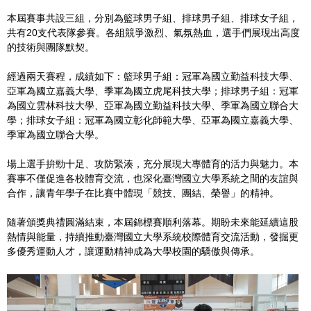
本屆賽事共設三組，分別為籃球男子組、排球男子組、排球女子組，
共有20支代表隊參賽。各組競爭激烈、氣氛熱血，選手們展現出高度
的技術與團隊默契。
經過兩天賽程，成績如下：籃球男子組：冠軍為國立勤益科技大學、
亞軍為國立嘉義大學、季軍為國立虎尾科技大學；排球男子組：冠軍
為國立雲林科技大學、亞軍為國立勤益科技大學、季軍為國立聯合大
學；排球女子組：冠軍為國立彰化師範大學、亞軍為國立嘉義大學、
季軍為國立聯合大學。
場上選手拚勁十足、攻防緊湊，充分展現大專體育的活力與魅力。本
賽事不僅促進各校體育交流，也深化臺灣國立大學系統之間的友誼與
合作，讓青年學子在比賽中體現「競技、團結、榮譽」的精神。
隨著頒獎典禮圓滿結束，本屆錦標賽順利落幕。期盼未來能延續這股
熱情與能量，持續推動臺灣國立大學系統校際體育交流活動，發掘更
多優秀運動人才，讓運動精神成為大學校園的驕傲與傳承。