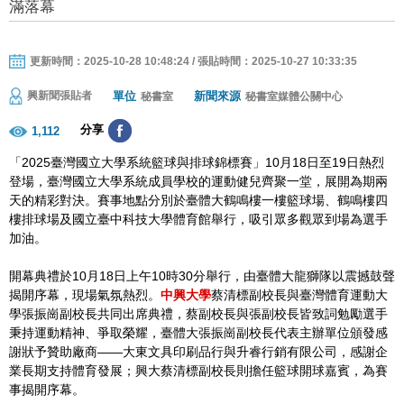
滿落幕
更新時間：2025-10-28 10:48:24 / 張貼時間：2025-10-27 10:33:35
單位
新聞來源
興新聞張貼者
秘書室
秘書室媒體公關中心
分享
1,112
「2025臺灣國立大學系統籃球與排球錦標賽」10月18日至19日熱烈
登場，臺灣國立大學系統成員學校的運動健兒齊聚一堂，展開為期兩
天的精彩對決。賽事地點分別於臺體大鶴鳴樓一樓籃球場、鶴鳴樓四
樓排球場及國立臺中科技大學體育館舉行，吸引眾多觀眾到場為選手
加油。
開幕典禮於10月18日上午10時30分舉行，由臺體大龍獅隊以震撼鼓聲
揭開序幕，現場氣氛熱烈。
中興大學
蔡清標副校長與臺灣體育運動大
學張振崗副校長共同出席典禮，蔡副校長與張副校長皆致詞勉勵選手
秉持運動精神、爭取榮耀，臺體大張振崗副校長代表主辦單位頒發感
謝狀予贊助廠商——大東文具印刷品行與升睿行銷有限公司，感謝企
業長期支持體育發展；興大蔡清標副校長則擔任籃球開球嘉賓，為賽
事揭開序幕。