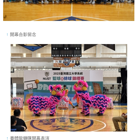
開幕合影留念
臺體龍獅隊開幕表演