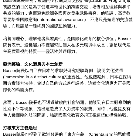
Busser院長舉例，歐洲的伊拉斯莫斯交換計畫(Erasmus Program)最
初設立的目的是為了促進年輕世代的跨國交流，培養相互理解與和平
共處的能力，進而避免歐洲各國再次發生武裝衝突。他強調，高等教
育要培養國際意識(international awareness)，不應只是短期的交流體
驗，而應該是一種終身的國際互動能力。
培養同理心、理解他者與差異性，是國際化教育的核心價值，Busser
院長表示。這種能力不僅能幫助個人在多元環境中成長，更是現代雇
主高度重視的特質——靈活性與適應力。
亞洲經驗、文化適應與本土創新
Busser院長以自己在日本的求學與研究經驗為例，說明文化浸潤
(immersion in a distinct culture)的重要性。他也觀察到，日本在採納
西方實踐方法時，會以自己的方式進行調整，這種文化適應力正是國
際化的精髓所在。
然而，Busser院長也不迴避敏銳的社會議題。他談到在日本觀察到的
性別不平等現象，指出這造成了人力資本的浪費。同時，他也提及有
色人種面臨的歧視問題，強調國際化教育必須正視這些結構性挑戰。
打破東方主義迷思
Busser院長也提到了歐洲普遍的「東方主義」(Orientalism)的思維模