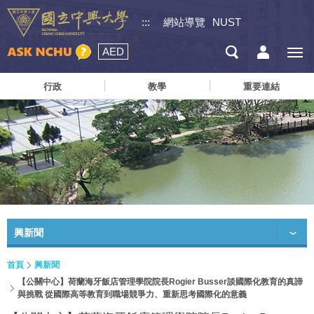
:::
網站導覽
NUST
AED
行政
教學
重要連結
興新聞
首頁
興新聞
【公關中心】荷蘭海牙飯店管理學院院長Rogier Busser談國際化教育的真諦
與挑戰 從國際高等教育到職場競爭力、重新思考國際化的意義