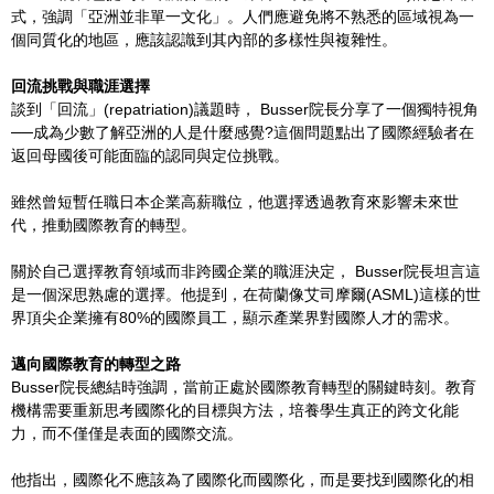
式，強調「亞洲並非單一文化」。人們應避免將不熟悉的區域視為一
個同質化的地區，應該認識到其內部的多樣性與複雜性。
回流挑戰與職涯選擇
談到「回流」(repatriation)議題時， Busser院長分享了一個獨特視角
──成為少數了解亞洲的人是什麼感覺?這個問題點出了國際經驗者在
返回母國後可能面臨的認同與定位挑戰。
雖然曾短暫任職日本企業高薪職位，他選擇透過教育來影響未來世
代，推動國際教育的轉型。
關於自己選擇教育領域而非跨國企業的職涯決定， Busser院長坦言這
是一個深思熟慮的選擇。他提到，在荷蘭像艾司摩爾(ASML)這樣的世
界頂尖企業擁有80%的國際員工，顯示產業界對國際人才的需求。
邁向國際教育的轉型之路
Busser院長總結時強調，當前正處於國際教育轉型的關鍵時刻。教育
機構需要重新思考國際化的目標與方法，培養學生真正的跨文化能
力，而不僅僅是表面的國際交流。
他指出，國際化不應該為了國際化而國際化，而是要找到國際化的相