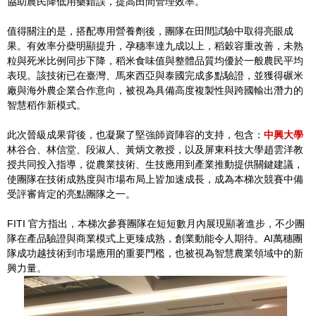
協助農民降低用藥錯誤，提高田間管理效率。
值得關注的是，搭配專用營養劑後，團隊在田間試驗中取得亮眼成
果。有效率分蘗明顯提升，孕穗率達九成以上，稻穀容重改善，未熟
粒與死米比例同步下降，稻米食味值與整體品質均優於一般農民平均
表現。該技術已在臺灣、馬來西亞與泰國完成多點驗證，並獲得碾米
廠與海外農企業合作意向，被視為具備高度複製性與跨國輸出潛力的
智慧稻作新模式。
此次晉級成果背後，也凝聚了堅強師資陣容的支持，包含：
中興大學
林谷合、林信堂、段淑人、黃炳文教授，以及屏東科技大學趙雲洋教
授共同投入指導，從農業技術、生技應用到產業推動提供關鍵建議，
使團隊在技術成熟度與市場布局上皆加速成長，成為本梯次競賽中備
受評審肯定的亮點團隊之一。
FITI 官方指出，本梯次參賽團隊在短短數月內展現顯著進步，不少團
隊在產品驗證與商業模式上更臻成熟，創業動能令人期待。AI萬穗團
隊成功越技術到市場應用的重要門檻，也被視為智慧農業領域中的新
興力量。