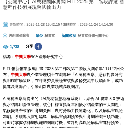
【公關中心】AI萬穗團隊勇闖 FITI 2025 第二階段評選 智
慧稻作技術展現跨國輸出力
更新時間：2025-11-28 15:42:15 / 張貼時間：2025-11-24 14:14:30
單位
新聞來源
興新聞張貼者
秘書室
秘書室媒體公關中心
分享
1,738
稿源：
中興大學
磐石產學研究中心
FITI 創新創業激勵計畫 2025 第二梯次第二階段入圍名單11月22日公
布，
中興大學
農企業管理碩士在職專班「AI萬穗團隊」憑藉扎實研究
與明確市場策略，在評選委員嚴謹審核與多輪交流中脫穎而出，成功
挺進決選舞台，引發創新農業領域高度關注。
AI萬穗團隊所提出的《AI萬穗智慧種植系統》，結合 AI 農業 5.0 技術
與水稻專用營養管理，核心目標直指近年困擾水稻產業的三大問題：
氣候變遷帶來的生育期失衡、農村勞動力快速老化，以及病蟲害風險
加劇。系統導入雷射驅鳥、病蟲害偵測預警與生育期辨識三項功能，
可即時掌握孕穗期與施肥關鍵時機，並針對高風險病蟲害進行預警，