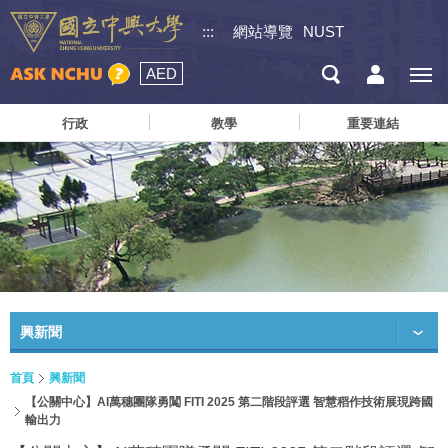
:::
網站導覽
NUST
AED
行政
教學
重要連結
興新聞
首頁
興新聞
【公關中心】AI萬穗團隊勇闖 FITI 2025 第二階段評選 智慧稻作技術展現跨國
輸出力