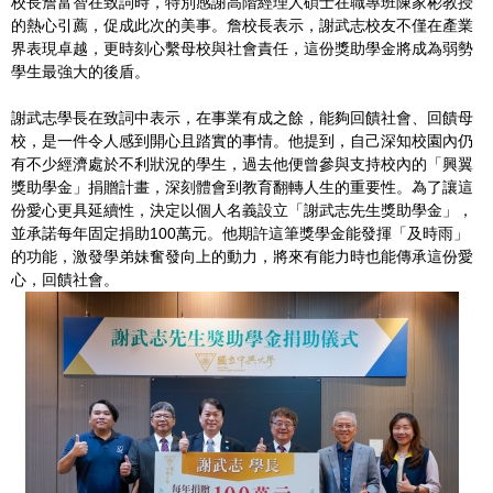
校長詹富智在致詞時，特別感謝高階經理人碩士在職專班陳家彬教授
的熱心引薦，促成此次的美事。詹校長表示，謝武志校友不僅在產業
界表現卓越，更時刻心繫母校與社會責任，這份獎助學金將成為弱勢
學生最強大的後盾。
謝武志學長在致詞中表示，在事業有成之餘，能夠回饋社會、回饋母
校，是一件令人感到開心且踏實的事情。他提到，自己深知校園內仍
有不少經濟處於不利狀況的學生，過去他便曾參與支持校內的「興翼
獎助學金」捐贈計畫，深刻體會到教育翻轉人生的重要性。為了讓這
份愛心更具延續性，決定以個人名義設立「謝武志先生獎助學金」，
並承諾每年固定捐助100萬元。他期許這筆獎學金能發揮「及時雨」
的功能，激發學弟妹奮發向上的動力，將來有能力時也能傳承這份愛
心，回饋社會。