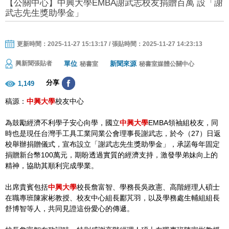
【公關中心】中興大學EMBA謝武志校友捐贈百萬 設「謝
武志先生獎助學金」
更新時間：2025-11-27 15:13:17 / 張貼時間：2025-11-27 14:23:13
單位
新聞來源
興新聞張貼者
秘書室
秘書室媒體公關中心
分享
1,149
稿源：
中興大學
校友中心
為鼓勵經濟不利學子安心向學，國立
中興大學
EMBA領袖組校友，同
時也是現任台灣手工具工業同業公會理事長謝武志，於今（27）日返
校舉辦捐贈儀式，宣布設立「謝武志先生獎助學金」，承諾每年固定
捐贈新台幣100萬元，期盼透過實質的經濟支持，激發學弟妹向上的
精神，協助其順利完成學業。
出席貴賓包括
中興大學
校長詹富智、學務長吳政憲、高階經理人碩士
在職專班陳家彬教授、校友中心組長酈芃羽，以及學務處生輔組組長
舒博智等人，共同見證這份愛心的傳遞。