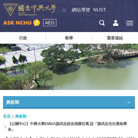
:::
網站導覽
NUST
AED
行政
教學
重要連結
興新聞
首頁
興新聞
【公關中心】中興大學EMBA謝武志校友捐贈百萬 設「謝武志先生獎助學
金」