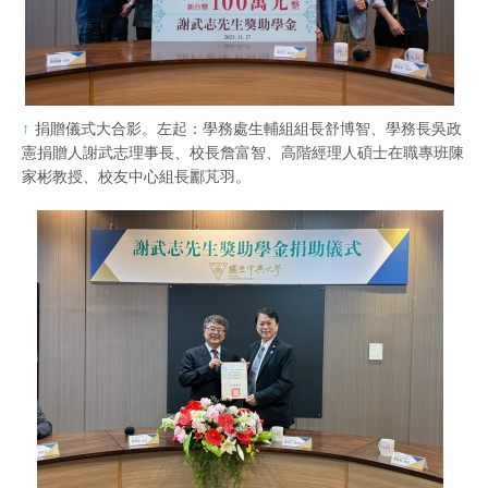
捐贈儀式大合影。左起：學務處生輔組組長舒博智、學務長吳政
憲捐贈人謝武志理事長、校長詹富智、高階經理人碩士在職專班陳
家彬教授、校友中心組長酈芃羽。