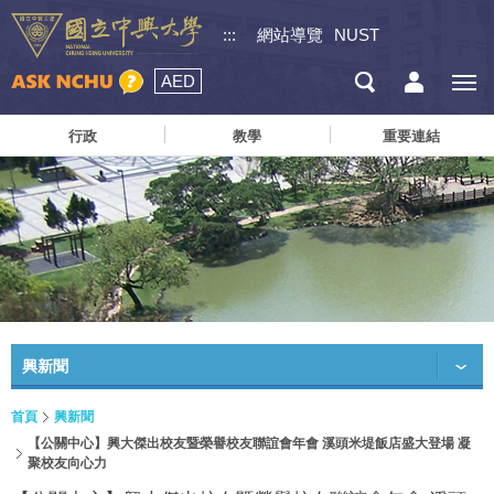
:::
網站導覽
NUST
AED
行政
教學
重要連結
興新聞
首頁
興新聞
【公關中心】興大傑出校友暨榮譽校友聯誼會年會 溪頭米堤飯店盛大登場 凝
聚校友向心力