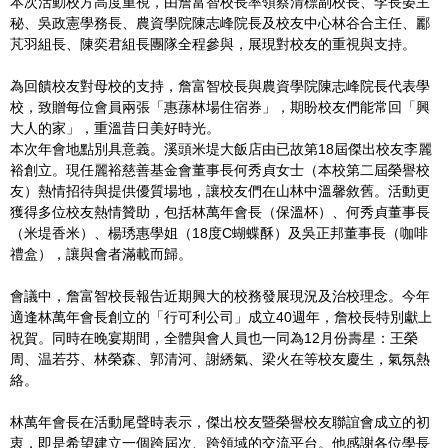
本次活動校方高度重視，由詹富智校長率領蔡清標副校長、李長晏主
秘、吳政憲學務長、農資學院陳志峰院長及校友中心林谷合主任、酈
芃羽組長、陳奕君組長團隊全程參與，展現對校友的重視與支持。
為回饋校友對母校的支持，詹富智校長與農資學院陳志峰院長代表學
校，致贈每位會員兩張「惠蓀林場住宿券」，期盼校友們能常回「興
大人的家」，重溫昔日美好時光。
本次年會地點別具意義。溪頭米堤大飯店由已故第18屆傑出校友李麗
裕創立。現任麗裕慈善基金會董事長何秀貞女士（本校第二屆榮譽校
友）熱情招待與提供優質場地，讓校友們在山林中溫馨敘舊。活動更
獲得多位校友熱情贊助，包括林萬年會長（保溫杯）、何秀貞董事長
（米堤香米）、楊琇惠學姐（18度C蝴蝶酥）及吳正邦董事長（咖啡
禮盒），讓與會者滿載而歸。
會議中，詹富智校長報告近期興大的校務發展現況及治校理念。今年
適逢林萬年會長創立的「行可利公司」成立40週年，詹校長特別獻上
祝賀。同時在晚宴期間，全體與會人員也一同為12月份壽星：王榮
周、温若芬、林榮森、郭清河、謝綉氣、梁火在等校友慶生，氣氛熱
絡。
林萬年會長在活動尾聲時表示，傑出校友暨榮譽校友聯誼會成立的初
衷，即是希望建立一個跨屆次、跨領域的交流平台。他感謝各位學長