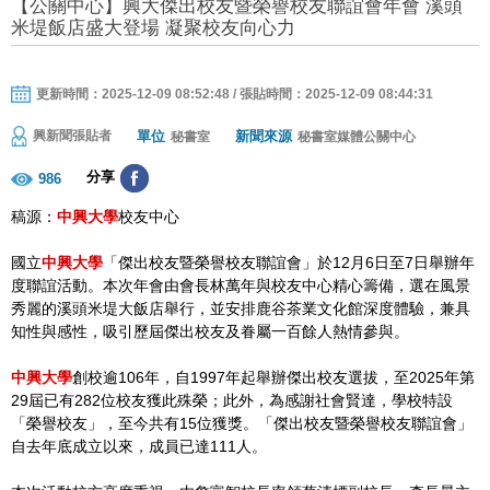
【公關中心】興大傑出校友暨榮譽校友聯誼會年會 溪頭
米堤飯店盛大登場 凝聚校友向心力
更新時間：2025-12-09 08:52:48 / 張貼時間：2025-12-09 08:44:31
單位
新聞來源
興新聞張貼者
秘書室
秘書室媒體公關中心
分享
986
稿源：
中興大學
校友中心
國立
中興大學
「傑出校友暨榮譽校友聯誼會」於12月6日至7日舉辦年
度聯誼活動。本次年會由會長林萬年與校友中心精心籌備，選在風景
秀麗的溪頭米堤大飯店舉行，並安排鹿谷茶業文化館深度體驗，兼具
知性與感性，吸引歷屆傑出校友及眷屬一百餘人熱情參與。
中興大學
創校逾106年，自1997年起舉辦傑出校友選拔，至2025年第
29屆已有282位校友獲此殊榮；此外，為感謝社會賢達，學校特設
「榮譽校友」，至今共有15位獲獎。「傑出校友暨榮譽校友聯誼會」
自去年底成立以來，成員已達111人。