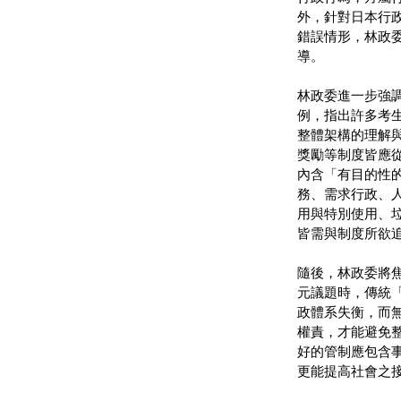
外，針對日本行
錯誤情形，林政
導。
林政委進一步強
例，指出許多考
整體架構的理解
獎勵等制度皆應從行
內含「有目的性
務、需求行政、
用與特別使用、
皆需與制度所欲
隨後，林政委將
元議題時，傳統
政體系失衡，而
權責，才能避免
好的管制應包含
更能提高社會之