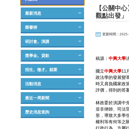
【公關中心
最新消息
觀點出發」
榮譽榜
更新時間：2025-12-
研討會。演講
獎學金。貸款
稿源：
中興大學
招生。徵才。就業
國立
中興大學
1
政法學的發展變
時又肩負國家政
活動消息
評價，得到的答
最近一周新聞
林政委於演講中
並非律師、司法
歷史消息查詢
形，導致大多學
權利等有何等之
行政行為，方屬