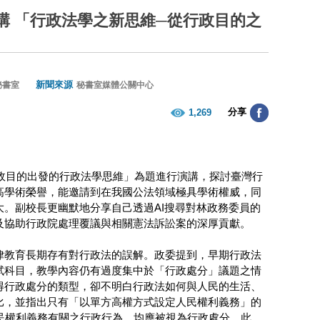
講 「行政法學之新思維─從行政目的之
新聞來源
秘書室
秘書室媒體公關中心
分享
1,269
行政目的出發的行政法學思維」為題進行演講，探討臺灣行
高學術榮譽，能邀請到在我國公法領域極具學術權威，同
。副校長更幽默地分享自己透過AI搜尋對林政務委員的
及協助行政院處理覆議與相關憲法訴訟案的深厚貢獻。
律教育長期存有對行政法的誤解。政委提到，早期行政法
試科目，教學內容仍有過度集中於「行政處分」議題之情
得行政處分的類型，卻不明白行政法如何與人民的生活、
比，並指出只有「以單方高權方式設定人民權利義務」的
民權利義務有關之行政行為，均應被視為行政處分。此