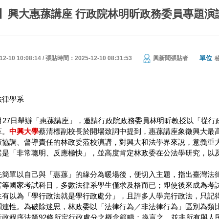
】興大惠蓀講座 行政院林明昕政務委員專題演
單位
10 10:08:14 / 張貼時間：2025-12-10 08:31:53
興新聞張貼者
法律學系
1月27日舉辦「惠蓀講座」，邀請行政院政務委員林明昕教授以「從
革。
中興大學
蔡清標副校長於開場致詞中提到，惠蓀講座象徵興大最
策協調、督導責任的林政委蒞校演講，對興大和法學界來說，意義重大
案是「非常聰明、反應極快」，並高度肯定林政委在公法學研究，以
先簡單以自己與「惠蓀」的緣分為暖場後，便切入主題，指出臺灣法
官等國家考試科目，多數法律系學生僅求及格而已；即使後來成為考
生有以為「學行政法就是學行政處分」，且許多人學完行政法，只記
關連性。為破除迷思，林政委以「法律行為／非法律行為」區別為類
行政程序法第92條所定行政處分之概念範疇；換言之，並非所有與人