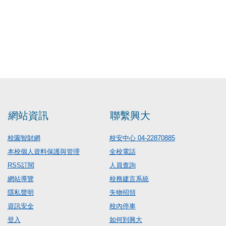
網站資訊
聯繫興大
校園智財網
校安中心 04-22870885
本校個人資料保護與管理
全校電話
RSS訂閱
人員查詢
網站導覽
校務建言系統
隱私聲明
失物招領
資訊安全
校內停車
登入
如何到興大