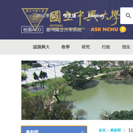
:::
網站導覽
中文版
English
校園
AED
臺灣國立大學系統
認識興大
教學
研究
行政
招生
首頁
興新聞
【
興新聞