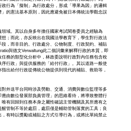
行政行為「擬制」為行政處分，形成「導果為因」的邏輯
濟」的憲法基本原則，因此應避免被日本傳統法學觀念誤
塊領域。其以自身多年擔任國家考試閱卷委員之經驗為
理想；而此，亦反映出在我國法學教育下，學生對行政法
手段，而非目的。行政處分、公物制度、行政契約、補貼
io與德文Verwaltung此二個詞彙來解釋行政的本質，即
政任務的類型化分析中，林政委說明行政對內任務包含稅
秩序行政」與提供服務的「給付行政」。其以道路一般使
亦指出給付行政從傳統公物提供到現代的補貼、救助等，
面對外送平台同時涉及勞動、交通、消費與數位監理等多
即應由數位發展部負責管理」的思維看待，將導致整體行
，唯有回歸到任務本身之屬性確認主管機關及其所應有之
提醒管制不等於處罰，處罰僅是輔助管制落實的工具；良
出，有時以獎勵或補貼之方式引導行為，或將比單純禁止