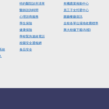
特約醫院診所清單
有機農業推動中心
醫師諮詢時間
員工子女托嬰中心
心理諮商服務
圓廳餐廳資訊
學生保險
全校各單位場地收費標準
健康保險
興大校徽下載(AI檔)
學校緊急連絡電話
校園安全通報網
系統
食品安全
入