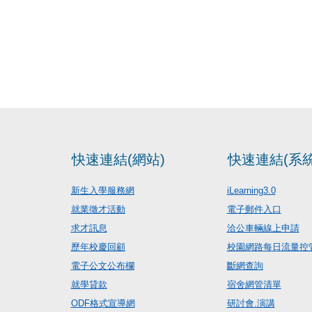
快速連結(網站)
快速連結(系統
新生入學服務網
iLearning3.0
就業徵才活動
電子郵件入口
求才訊息
洽公車輛線上申請
歷年校慶回顧
校園網路每日流量控
電子公文公布欄
斷網查詢
就學貸款
宿舍網管清單
ODF格式宣導網
研討會.演講