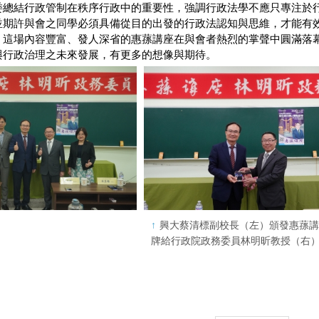
委總結行政管制在秩序行政中的重要性，強調行政法學不應只專注於
並期許與會之同學必須具備從目的出發的行政法認知與思維，才能有
。這場內容豐富、發人深省的惠蓀講座在與會者熱烈的掌聲中圓滿落
與行政治理之未來發展，有更多的想像與期待。
興大蔡清標副校長（左）頒發惠蓀
牌給行政院政務委員林明昕教授（右