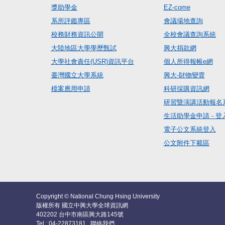
獎助學金
EZ-come
系所評鑑專區
會議場地查詢
校務財務資訊公開
全校會議查詢系統
大陸地區大學學歷甄試
興大捐款網
大學社會責任(USR)資訊平台
個人所得報帳e網
臺灣國立大學系統
興大-財物變賣
檔案應用申請
科研採購資訊網
研習暨演講活動報名
生活助學金申請 - 登
電子公文系統登入
公文附件下載區
Copyright © National Chung Hsing University
版權所有 國立中興大學全球資訊網
402202 台中市南區興大路145號
Tel : 04-22873181
聯絡我們