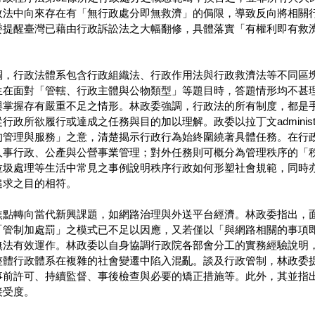
政法中向來存在有「無行政處分即無救濟」的侷限，導致反向將相關
委提醒臺灣已藉由行政訴訟法之大幅翻修，具體落實「有權利即有救
調，行政法體系包含行政組織法、行政作用法與行政救濟法等不同區
生在面對「管轄、行政主體與公物類型」等題目時，答題情形均不甚
與掌握存有嚴重不足之情形。林政委強調，行政法的所有制度，都是
政所欲履行或達成之任務與目的加以理解。政委以拉丁文administrat
的管理與服務」之意，清楚揭示行政行為始終圍繞著具體任務。在行
人事行政、公產與公營事業管理；對外任務則可概分為管理秩序的「
垃圾處理等生活中常見之事例說明秩序行政如何形塑社會規範，同時
追求之目的相符。
焦點轉向當代新興課題，如網路治理與外送平台經濟。林政委指出，
「管制加處罰」之模式已不足以因應，又若僅以「與網路相關的事項
無法有效運作。林政委以自身協調行政院各部會分工的實務經驗說明
整體行政體系在複雜的社會變遷中陷入混亂。談及行政管制，林政委
事前許可、持續監督、事後檢查與必要的矯正措施等。此外，其並指
接受度。