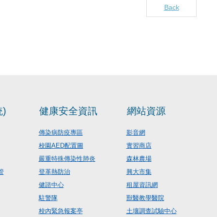
Back
)
健康安全資訊
網站資源
傳染病防疫專區
影音網
校園AED配置圖
實習商店
嚴重特殊傳染性肺炎
森林農場
管
登革熱防治
興大市集
健諮中心
租屋資訊網
駐警隊
獸醫教學醫院
校內緊急報案亭
土壤調查試驗中心