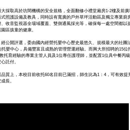
興大採取高於坊間機構的安全規格，全面翻修小禮堂廂房1-2樓及前
新式照護設備及教具，同時設有寬廣的戶外草坪活動區及獨立專業廚
燈、收音監視器全場域覆蓋、雙側通風採光等，確保每一處空間都以
護園區孩童的健康。
，經公開評選，委由國內經營托嬰中心歷史最悠久、規模最大的社團
的托嬰中心，具備豐富且成熟的管理營運經驗。而興大所招聘的15位托
幼教托育經驗的專業主管人員及1位專任護理師，並配置1位具中餐丙
安心託付。
護品質上，本校目前收托60名目前已滿招，師生比為1：4，可有效
安成長。