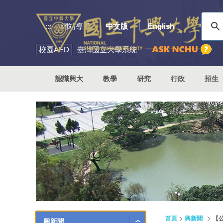
:::
網站導覽
中文版
English
校園
AED
臺灣國立大學系統
認識興大
教學
研究
行政
招生
首頁
興新聞
【
興新聞