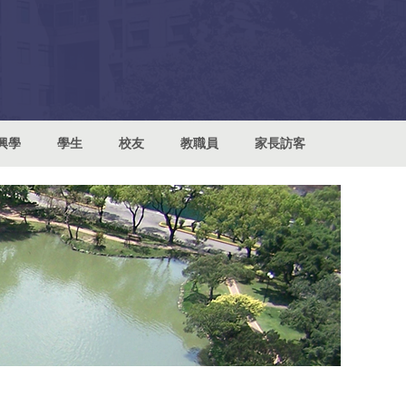
興學
學生
校友
教職員
家長訪客