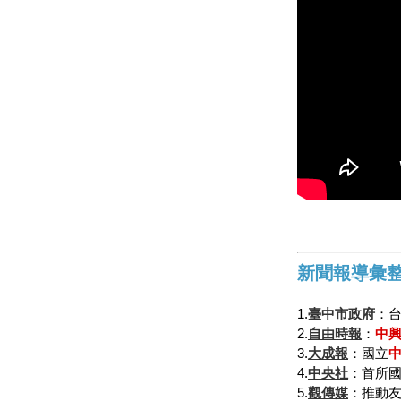
新聞報導彙
1.
臺中市政府
：台
2.
自由時報
：
中
3.
大成報
：國立
4.
中央社
：首所
5.
觀傳媒
：推動