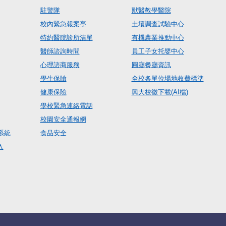
駐警隊
獸醫教學醫院
校內緊急報案亭
土壤調查試驗中心
特約醫院診所清單
有機農業推動中心
醫師諮詢時間
員工子女托嬰中心
心理諮商服務
圓廳餐廳資訊
學生保險
全校各單位場地收費標準
健康保險
興大校徽下載(AI檔)
學校緊急連絡電話
校園安全通報網
系統
食品安全
入