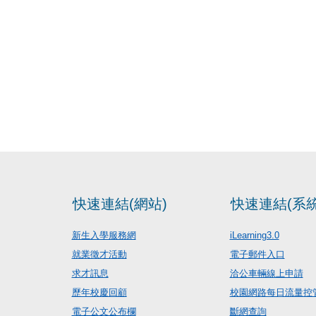
快速連結(網站)
快速連結(系統
新生入學服務網
iLearning3.0
就業徵才活動
電子郵件入口
求才訊息
洽公車輛線上申請
歷年校慶回顧
校園網路每日流量控
電子公文公布欄
斷網查詢