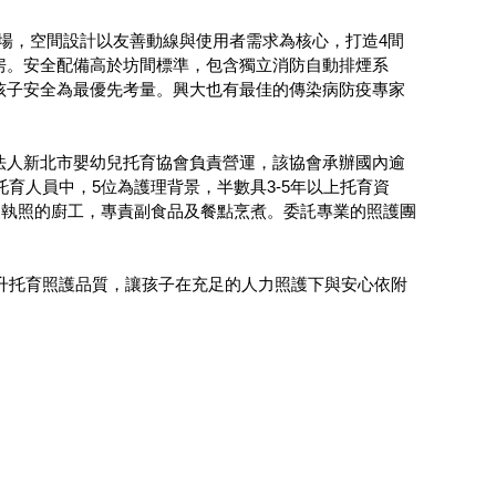
廣場，空間設計以友善動線與使用者需求為核心，打造4間
房。安全配備高於坊間標準，包含獨立消防自動排煙系
孩子安全為最優先考量。興大也有最佳的傳染病防疫專家
法人新北市嬰幼兒托育協會負責營運，該協會承辦國內逾
育人員中，5位為護理背景，半數具3-5年以上托育資
級執照的廚工，專責副食品及餐點烹煮。委託專業的照護團
提升托育照護品質，讓孩子在充足的人力照護下與安心依附