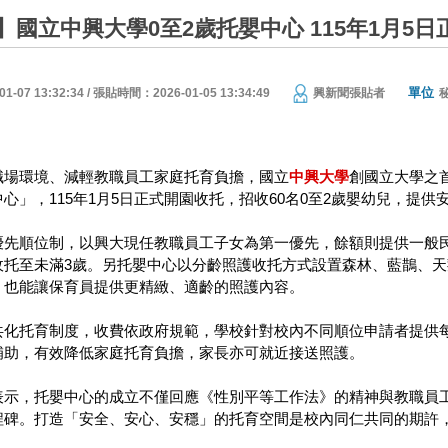
】國立中興大學0至2歲托嬰中心 115年1月5日
單位
07 13:32:34 / 張貼時間：2026-01-05 13:34:49
興新聞張貼者
職場環境、減輕教職員工家庭托育負擔，國立
中興大學
創國立大學之
心」，115年1月5日正式開園收托，招收60名0至2歲嬰幼兒，提
優先順位制，以興大現任教職員工子女為第一優先，餘額則提供一般民
收托至未滿3歲。另托嬰中心以分齡照護收托方式設置森林、藍鵲、天
，也能讓保育員提供更精緻、適齡的照護內容。
化托育制度，收費依政府規範，學校針對校內不同順位申請者提供每月
補助，有效降低家庭托育負擔，家長亦可就近接送照護。
表示，托嬰中心的成立不僅回應《性別平等工作法》的精神與教職員
程碑。打造「安全、安心、安穩」的托育空間是校內同仁共同的期許