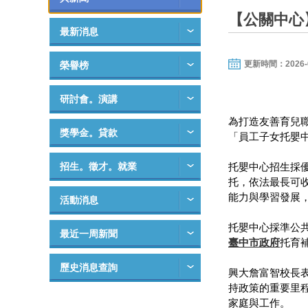
【公關中心
最新消息
更新時間：2026-01-
榮譽榜
研討會。演講
為打造友善育兒
獎學金。貸款
「員工子女托嬰中
招生。徵才。就業
托嬰中心招生採
托，依法最長可
能力與學習發展
活動消息
托嬰中心採準公共
最近一周新聞
臺中市政府
托育
歷史消息查詢
興大詹富智校長
持政策的重要里
家庭與工作。