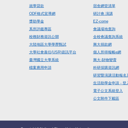
就學貸款
宿舍網管清單
ODF格式宣導網
研討會.演講
獎助學金
EZ-come
系所評鑑專區
會議場地查詢
校務財務資訊公開
全校會議查詢系統
大陸地區大學學歷甄試
興大捐款網
大學社會責任(USR)資訊平台
個人所得報帳e網
臺灣國立大學系統
興大-財物變賣
檔案應用申請
科研採購資訊網
研習暨演講活動報名
生活助學金申請 - 登
電子公文系統登入
公文附件下載區