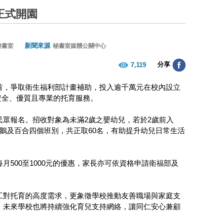
正式開園
新聞來源
秘書室
秘書室媒體公關中心
分享
7,119
首，爭取衛生福利部計畫補助，投入逾千萬元在校內設立
供安全、優質且專業的托育服務。
眾報名。招收對象為未滿2歲之嬰幼兒，若於2歲前入
鵝及百合四個班別，共正取60名，有助提升幼兒日常生活
500至1000元的優惠，家長亦可依資格申請衛福部及
工對托育的高度需求，更象徵學校推動友善職場與家庭支
，未來學校也將持續強化育兒支持網絡，讓同仁安心兼顧