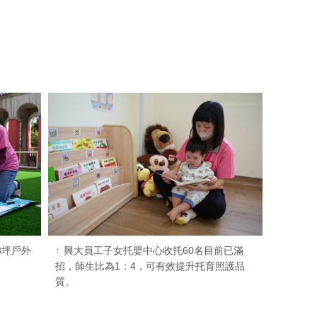
8坪戶外
興大員工子女托嬰中心收托60名目前已滿
招，師生比為1：4，可有效提升托育照護品
質。