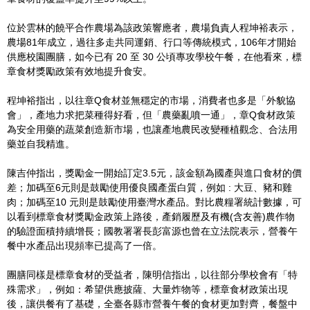
位於雲林的饒平合作農場為該政策響應者，農場負責人程坤裕表示，
農場81年成立，過往多走共同運銷、行口等傳統模式，106年才開始
供應校園團膳，如今已有 20 至 30 公頃專攻學校午餐，在他看來，標
章食材獎勵政策有效地提升食安。
程坤裕指出，以往章Q食材並無穩定的市場，消費者也多是「外貌協
會」，產地力求把菜種得好看，但「農藥亂噴一通」，章Q食材政策
為安全用藥的蔬菜創造新市場，也讓產地農民改變種植觀念、合法用
藥並自我精進。
陳吉仲指出，獎勵金一開始訂定3.5元，該金額為國產與進口食材的價
差；加碼至6元則是鼓勵使用優良國產蛋白質，例如 : 大豆、豬和雞
肉；加碼至10 元則是鼓勵使用臺灣水產品。對比農糧署統計數據，可
以看到標章食材獎勵金政策上路後，產銷履歷及有機(含友善)農作物
的驗證面積持續增長；國教署署長彭富源也曾在立法院表示，營養午
餐中水產品出現頻率已提高了一倍。
團膳同樣是標章食材的受益者，陳明信指出，以往部分學校會有「特
殊需求」，例如：希望供應披薩、大量炸物等，標章食材政策出現
後，讓供餐有了基礎，全臺各縣市營養午餐的食材更加對齊，餐盤中