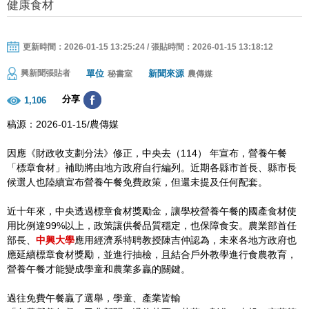
健康食材
更新時間：2026-01-15 13:25:24 / 張貼時間：2026-01-15 13:18:12
單位
新聞來源
興新聞張貼者
秘書室
農傳媒
分享
1,106
稿源：2026-01-15/農傳媒
因應《財政收支劃分法》修正，中央去（114） 年宣布，營養午餐
「標章食材」補助將由地方政府自行編列。近期各縣市首長、縣市長
候選人也陸續宣布營養午餐免費政策，但還未提及任何配套。
近十年來，中央透過標章食材獎勵金，讓學校營養午餐的國產食材使
用比例達99%以上，政策讓供餐品質穩定，也保障食安。農業部首任
部長、
中興大學
應用經濟系特聘教授陳吉仲認為，未來各地方政府也
應延續標章食材獎勵，並進行抽檢，且結合戶外教學進行食農教育，
營養午餐才能變成學童和農業多贏的關鍵。
過往免費午餐贏了選舉，學童、產業皆輸