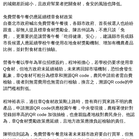
的城鄉差距縮小，且政府幫業者把關食材，食安的風險也降低。
免費營養午餐仍應延續標章食材政策
自臺北市政府喊出免費營養午餐後，各縣市政府、首長候選人也紛紛
跟進，卻無人提及標章食材獎勵金。陳吉仲認為，不應只談「免
費」，更重要的是讓營養午餐「吃得健康、安心」，建議縣市長或縣
市長候選人應延續學校午餐使用在地食材獎勵機制、增加有機農產品
比例，並針對食材進行抽驗。
營養午餐以學年為單位招標簽約，程坤裕擔心，若學校仍要求使用章
Q食材，但地方政府未延續補助，未來將回歸市場機制，恐怕會發生
亂象，章Q食材可粗分為標章和溯源QR code，農民申請前者需自費
檢驗，後者則無需費用也無需自行檢驗，換言之，溯源QR code的申
請門檻相對低。
程坤裕表示，過往章Q食材政策剛上路時，曾有商行買來路不明的農
產品，申請溯源QR code供應校園午餐，中央發現後，農糧署便針對
登錄頻率高的QR code 加強抽檢，也會親臨產地核對農民身分。他認
為，章Q食材獎勵政策應延續，且地方政策應擔負起檢驗的責任。
陳明信則認為，免費營養午餐意味著未來縣市政府要自行買單，但無