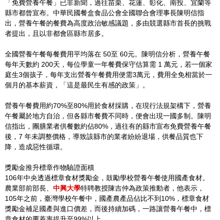
「免費營養午餐」已非新聞，過往苗栗、花蓮、彰化、南投、宜蘭等
縣市都曾宣布。中華民國餐盒食品公會全國聯合會理事長陳明信指
出，營養午餐的餐費為高度政治敏感議題，多由競選縣市首長的挑戰
者提出，且以非都會區縣市居多。
全國營養午餐每餐費用平均落在 50至 60元。陳明信分析，營養午餐
每年天數約 200天，每位學童一年餐費保守估算需 1 萬元，若一個家
庭生3個孩子，每年支出營養午餐費用便需3萬元，費用全免相當於一
個月的基本薪資，「這是最民生有感的政策」。
營養午餐費用約70%至80%用於食材採購，在現行法規架構下，營養
午餐屬於地方自治，但各縣市餐費不同時，便會出現一國多制。陳明
信指出，團膳業者供餐數約佔80%，過往有的縣市宣布免費營養午餐
後，7 年未調整價格，導致該縣市的業者紛紛退場，供餐品質也下
降，造成惡性循環。
獎勵金推升標章作物驗證面積
106年中央透過標章食材獎勵金，鼓勵學校營養午餐使用國產食材。
農業部前部長、
中興大學
特聘教授陳吉仲為政策推動者，他表示，
105年之前，臺灣學校午餐中，國產農產品佔比不到10%，標章食材
獎勵金補足國產與進口價差，而後持續加碼，一路讓營養午餐中，標
章食材的覆蓋率提升至99%以上。