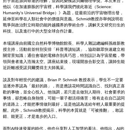
對宇宙起源與命運的理解，並因此榮獲諾貝爾物理學獎。本次來台，
他以《在加速膨脹的宇宙裡，科學讓我們彼此靠近（Science:
Humanity’s Universal Bridge）》為題，從最前沿的宇宙物理出發，
延伸至科學在人類社會中的價值與意義。Schmidt教授亦舉例說明在
戰爭與政治對立時期仍能跨越國界的學術合作，講解天文研究衍生的
科技、以及進行中的大型全球合作計畫。
本場講座由前國立自然科學博物館館長、科學人雜誌總編輯孫維新教
授主持，活動前並特別安排「科普導讀短講」，協助聽眾快速建立相
關背景知識；通往會場的電梯亦別具巧思，特別設計為宇宙星艦，帶
領與會者進入浩瀚太空。講座結束後，現場開放合影交流，讓師生能
近距離感受諾貝爾獎得主大師風采。
談及對年輕世代的建議，Brian P. Schmidt 教授表示，學生不一定要
追逐外界認為「最好的路」，而是應該花時間認識自己、找到真正喜
歡的事物，並全心投入。他強調，若只是去做別人期待、社會要求的
事情，卻忽略自身熱情，可能一輩子都活得痛苦；唯有走在自己認同
的道路上，才能把事情做到最好，這是他認為送給年輕人最重要的提
醒。此外，Schmidt教授揭示，科學的本質就是「可被推翻」，敢認
錯、能更正，才是進步的入口。
面對AI快速發展的時代，他也分享對人工智慧的看法。他指出，AI的