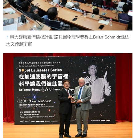
興大響應臺灣橋樑計畫 諾貝爾物理學獎得主Brian Schmidt鏈結
天文跨越宇宙