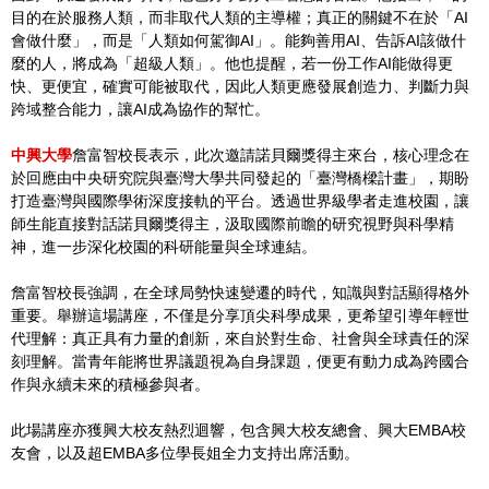
目的在於服務人類，而非取代人類的主導權；真正的關鍵不在於「AI
會做什麼」，而是「人類如何駕御AI」。能夠善用AI、告訴AI該做什
麼的人，將成為「超級人類」。他也提醒，若一份工作AI能做得更
快、更便宜，確實可能被取代，因此人類更應發展創造力、判斷力與
跨域整合能力，讓AI成為協作的幫忙。
中興大學
詹富智校長表示，此次邀請諾貝爾獎得主來台，核心理念在
於回應由中央研究院與臺灣大學共同發起的「臺灣橋樑計畫」，期盼
打造臺灣與國際學術深度接軌的平台。透過世界級學者走進校園，讓
師生能直接對話諾貝爾獎得主，汲取國際前瞻的研究視野與科學精
神，進一步深化校園的科研能量與全球連結。
詹富智校長強調，在全球局勢快速變遷的時代，知識與對話顯得格外
重要。舉辦這場講座，不僅是分享頂尖科學成果，更希望引導年輕世
代理解：真正具有力量的創新，來自於對生命、社會與全球責任的深
刻理解。當青年能將世界議題視為自身課題，便更有動力成為跨國合
作與永續未來的積極參與者。
此場講座亦獲興大校友熱烈迴響，包含興大校友總會、興大EMBA校
友會，以及超EMBA多位學長姐全力支持出席活動。