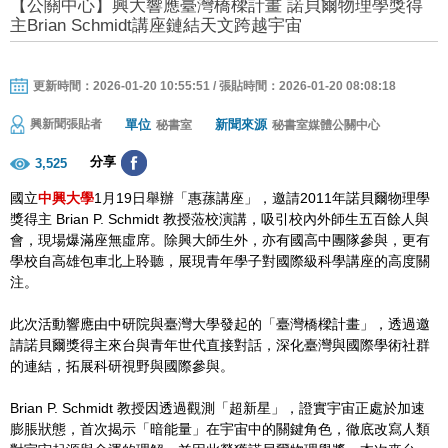
【公關中心】興大響應臺灣橋樑計畫 諾貝爾物理學獎得
主Brian Schmidt講座鏈結天文跨越宇宙
更新時間：2026-01-20 10:55:51 / 張貼時間：2026-01-20 08:08:18
單位
新聞來源
興新聞張貼者
秘書室
秘書室媒體公關中心
分享
3,525
國立
中興大學
1月19日舉辦「惠蓀講座」，邀請2011年諾貝爾物理學
獎得主 Brian P. Schmidt 教授蒞校演講，吸引校內外師生五百餘人與
會，現場爆滿座無虛席。除興大師生外，亦有國高中團隊參與，更有
學校自高雄包車北上聆聽，展現青年學子對國際級科學講座的高度關
注。
此次活動響應由中研院與臺灣大學發起的「臺灣橋樑計畫」，透過邀
請諾貝爾獎得主來台與青年世代直接對話，深化臺灣與國際學術社群
的連結，拓展科研視野與國際參與。
Brian P. Schmidt 教授因透過觀測「超新星」，證實宇宙正處於加速
膨脹狀態，首次揭示「暗能量」在宇宙中的關鍵角色，徹底改寫人類