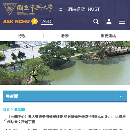
:::
網站導覽
NUST
AED
行政
教學
重要連結
興新聞
首頁
興新聞
【公關中心】興大響應臺灣橋樑計畫 諾貝爾物理學獎得主Brian Schmidt講座
鏈結天文跨越宇宙