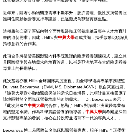
床營養專才培育計畫，為臺灣的獸醫界立下重要的里程碑。
近年來，隨著小動物醫療需求不斷攀升，肥胖管理、慢性疾病營養照
護與住院動物營養支持等議題，已逐漸成為獸醫實務重點。
這種趨勢凸顯了區域內對全面性獸醫臨床營養訓練及專科人才培育計
畫的迫切需求；因此，Hill’s 與
中興大學
達成共識，攜手啟動此項深具
指標意義的合作案。
此項合作將借鑒美國獸醫內科學院嚴謹的臨床營養訓練模式，建立兼
具國際標準與在地需求的培育管道，以補足亞洲地區在犬貓臨床營養
專業上的長期缺口。
此次簽署亦獲 Hill’s 全球團隊高度重視，由全球學術與專業事務總監
Dr. Iveta Becvarova（DVM, MS, Diplomate ACVN）親自來臺出席。
「隨著大眾對小動物醫療保健的需求日益增長，此項計畫直接回應了
該地區對於全面臨床營養培訓的迫切需求。」Dr. Becvarova 表示：
「此次與國立
中興大學
的合作，彰顯了 Hill's 對深耕亞洲獸醫專業領
域的堅定承諾。作為科學實證營養的領導者，
中興大學
與希爾思深知
支持獸醫專業的發展，核心在於投資並培育下一代的專業人才。」
Becvarova 博士為國際知名臨床獸醫營養專家，現任 Hill’s 全球學術