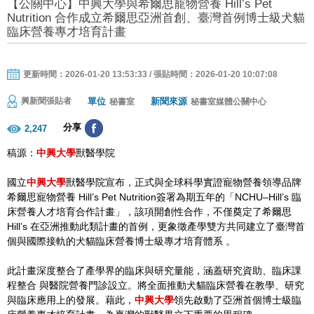
【公關中心】中興大學與希爾思寵物營養 Hill’s Pet
Nutrition 合作成立希爾思亞洲首創、臺灣首例博士級犬貓
臨床營養專才培育計畫
更新時間：2026-01-20 13:53:33 / 張貼時間：2026-01-20 10:07:08
單位
新聞來源
興新聞張貼者
秘書室
秘書室媒體公關中心
分享
2,247
稿源：
中興大學
獸醫學院
國立
中興大學
獸醫學院宣布，正式與全球科學實證寵物營養領導品牌
希爾思寵物營養 Hill’s Pet Nutrition簽署為期五年的「NCHU–Hill’s 臨
床營養人才培育合作計畫」，該項開創性合作，不僅奠定了希爾思
Hill’s 在亞洲推動此類計畫的首例，更象徵產學雙方共同建立了臺灣首
個與國際接軌的犬貓臨床營養博士級專才培育體系 。
此計畫深度整合了產學界的臨床與研究量能，涵蓋研究資助、臨床課
程整合 與醫院營養門診設立。將全面推動犬貓臨床營養在教學、研究
與臨床應用上的發展。藉此，
中興大學
領先啟動了亞洲首個博士級臨