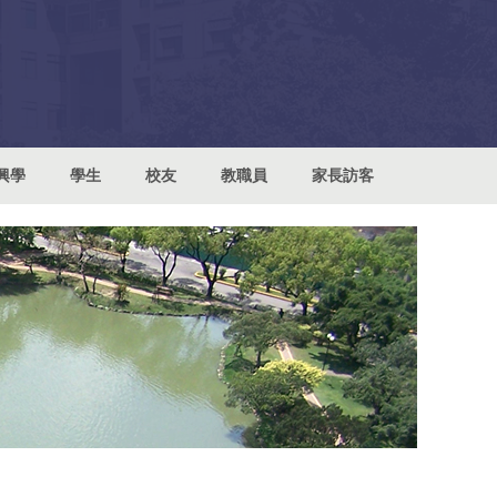
興學
學生
校友
教職員
家長訪客