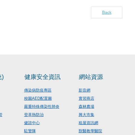
Back
)
健康安全資訊
網站資源
傳染病防疫專區
影音網
校園AED配置圖
實習商店
嚴重特殊傳染性肺炎
森林農場
管
登革熱防治
興大市集
健諮中心
租屋資訊網
駐警隊
獸醫教學醫院