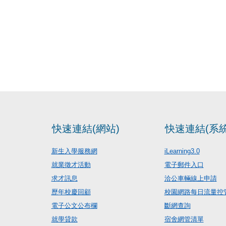
快速連結(網站)
快速連結(系統
新生入學服務網
iLearning3.0
就業徵才活動
電子郵件入口
求才訊息
洽公車輛線上申請
歷年校慶回顧
校園網路每日流量控
電子公文公布欄
斷網查詢
就學貸款
宿舍網管清單