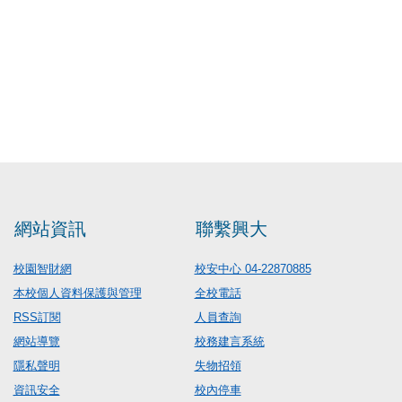
網站資訊
聯繫興大
校園智財網
校安中心 04-22870885
本校個人資料保護與管理
全校電話
RSS訂閱
人員查詢
網站導覽
校務建言系統
隱私聲明
失物招領
資訊安全
校內停車