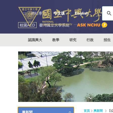
:::
網站導覽
中文版
English
校園
AED
臺灣國立大學系統
認識興大
教學
研究
行政
招生
首頁
興新聞
【
興新聞