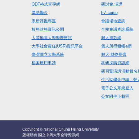
ODF格式宣導網
研討會.演講
獎助學金
EZ-come
系所評鑑專區
會議場地查詢
校務財務資訊公開
全校會議查詢系統
大陸地區大學學歷甄試
興大捐款網
大學社會責任(USR)資訊平台
個人所得報帳e網
臺灣國立大學系統
興大-財物變賣
檔案應用申請
科研採購資訊網
研習暨演講活動報名
生活助學金申請 - 登
電子公文系統登入
公文附件下載區
Copyright © National Chung Hsing University
版權所有 國立中興大學全球資訊網