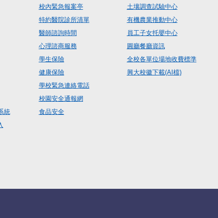
校內緊急報案亭
土壤調查試驗中心
特約醫院診所清單
有機農業推動中心
醫師諮詢時間
員工子女托嬰中心
心理諮商服務
圓廳餐廳資訊
學生保險
全校各單位場地收費標準
健康保險
興大校徽下載(AI檔)
學校緊急連絡電話
校園安全通報網
系統
食品安全
入