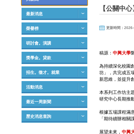
【公關中心
最新消息
更新時間：2026-01-
榮譽榜
研討會。演講
稿源：
中興大學
獎學金。貸款
為持續深化校園
招生。徵才。就業
坊」，共完成五
新思維，並提升
活動消息
本系列工作坊主
研究中心長期推
最近一周新聞
根據五場課程滿
歷史消息查詢
「期待續辦相關
展望未來，
中興