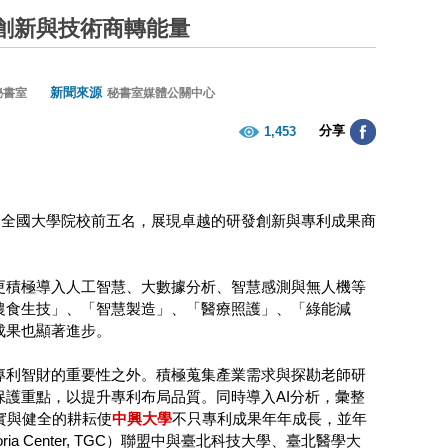
創新與技術商轉能量
新聞來源
秘書室
秘書室媒體公關中心
分享
1,453
列全國大學院校前五名，展現卓越的研發創新與專利成果商
更積極導入人工智慧、大數據分析、智慧感測與無人機等
農食生技」、「智慧製造」、「醫療照護」、「綠能減
成果也顯著進步。
專利智財的重要性之外。積極蒐集產業需求與探勘老師研
護重點，以提升專利布局品質。同時導入AI分析，彙整
實與健全的耕耘使
中興大學
不只專利成果年年成長，並年
a Center, TGC）聯盟中與臺北科技大學、臺北醫學大