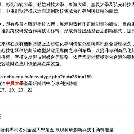
學、彰化師範大學、勤益科技大學、東海大學、嘉義大學及弘光科技
畫」中規劃執行模式進而達到跨校領域合作專利與技轉的目標。
中，即有多所本聯盟學校入榜，展示聯盟運作正面能量的擴散。目前正
、推動跨校研究合作與技術移轉，形成資源鏈結整合之創新模式，提
未來將在既有機制基礎上逐步強化專利價值分級與專利組合管理概念
核心技術延伸規劃策略型與應用導向之專利布局，以提升專利商品化
利授權、智權交易與技術媒合等服務。依產業需求積極媒合合適的專
校智慧財產應用價值與產業效益。
ic.nchu.edu.tw/newstype.php?did=3&id=159
請洽
中興大學
產學研鏈結中心專利技轉組
機17、19、20、21
整
發明專利名列全國大學第五 展現科研創新與技術商轉能量