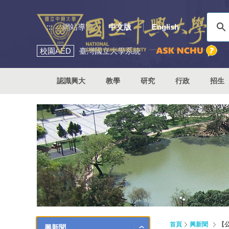
:::
網站導覽
中文版
English
校園
AED
臺灣國立大學系統
認識興大
教學
研究
行政
招生
首頁
興新聞
【
興新聞