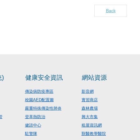
Back
)
健康安全資訊
網站資源
傳染病防疫專區
影音網
校園AED配置圖
實習商店
嚴重特殊傳染性肺炎
森林農場
管
登革熱防治
興大市集
健諮中心
租屋資訊網
駐警隊
獸醫教學醫院