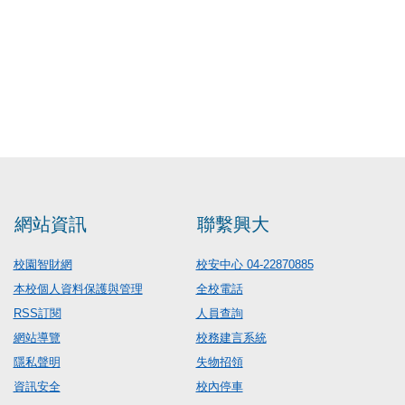
網站資訊
聯繫興大
校園智財網
校安中心 04-22870885
本校個人資料保護與管理
全校電話
RSS訂閱
人員查詢
網站導覽
校務建言系統
隱私聲明
失物招領
資訊安全
校內停車