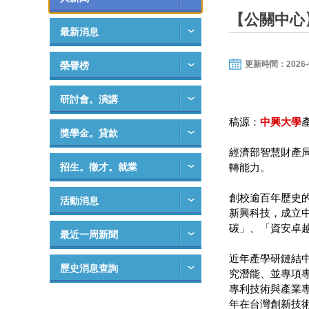
【公關中心
最新消息
更新時間：2026-03-
榮譽榜
研討會。演講
稿源：
中興大學
獎學金。貸款
經濟部智慧財產局
招生。徵才。就業
轉能力。
創校逾百年歷史
活動消息
新興科技，成立
碳」、「資安卓
最近一周新聞
近年產學研鏈結
歷史消息查詢
究潛能、並專項
專利技術與產業
年在台灣創新技術博