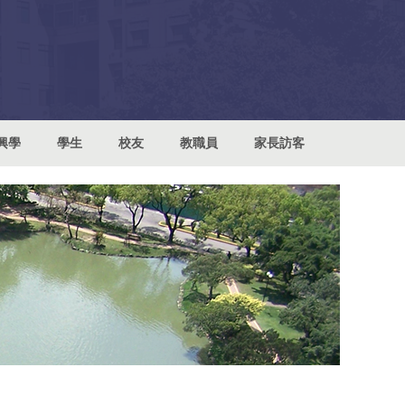
興學
學生
校友
教職員
家長訪客