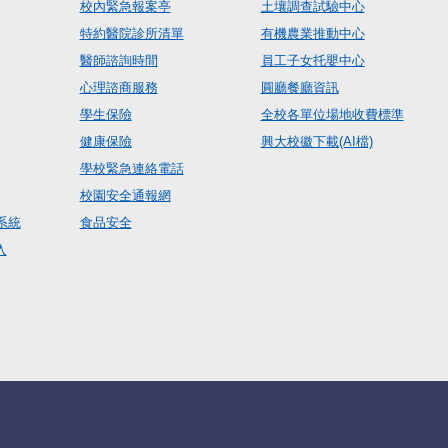
校內緊急報案亭
土壤調查試驗中心
特約醫院診所清單
有機農業推動中心
醫師諮詢時間
員工子女托嬰中心
心理諮商服務
圓廳餐廳資訊
學生保險
全校各單位場地收費標準
健康保險
興大校徽下載(AI檔)
學校緊急連絡電話
校園安全通報網
系統
食品安全
入