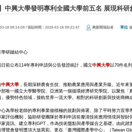
】中興大學發明專利全國大學前五名 展現科研
單位
18 09:14:09 / 張貼時間：2026-03-16 09:21:47
興新聞張貼者
產學研鏈結中心
日前公布114年專利申請與公告發證統計，國立
中興大學
以70件名
的
中興大學
，長期深耕農食生技、推動農業應用與產業升級。近年來
中部唯一國立大學醫學院、亞洲第一個循環經濟研究學院。以聚焦「
越」優勢特色領域，接軌世界一流大學。相對的科研創新與技術商轉
中心為學校老師的專利事業做積極的規劃與佈署。除了平時努力宣導
專家評估機制，協助研發團隊於專利申請前釐清技術應用情境與智財保
專家資訊、建立專利GPT，作為技術盤點與產學媒合之基礎。由此踏
覽會發明獎項大放異彩。更在「臺灣國際產學中心」（Taiwan Glori