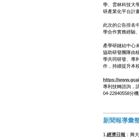
學、雲林科技大
研產業化平台計
此次的公告排名
學合作實務經驗
產學研鏈結中心
協助研發團隊由
學共同研發、專
作，持續提升本
https://www.gca
專利技轉諮詢，
04-22840558分
新聞報導彙
1.
經濟日報
：興大