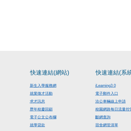
快速連結(網站)
快速連結(系統
新生入學服務網
iLearning3.0
就業徵才活動
電子郵件入口
求才訊息
洽公車輛線上申請
歷年校慶回顧
校園網路每日流量控
電子公文公布欄
斷網查詢
就學貸款
宿舍網管清單