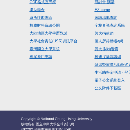
ODF格式宣導網
研討會.演講
獎助學金
EZ-come
系所評鑑專區
會議場地查詢
校務財務資訊公開
全校會議查詢系統
大陸地區大學學歷甄試
興大捐款網
大學社會責任(USR)資訊平台
個人所得報帳e網
臺灣國立大學系統
興大-財物變賣
檔案應用申請
科研採購資訊網
研習暨演講活動報名
生活助學金申請 - 登
電子公文系統登入
公文附件下載區
Copyright © National Chung Hsing University
版權所有 國立中興大學全球資訊網
402202 台中市南區興大路145號