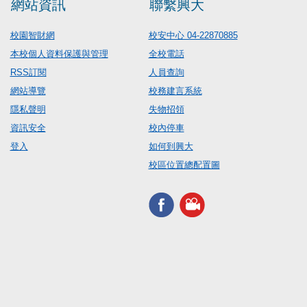
網站資訊
聯繫興大
校園智財網
校安中心 04-22870885
本校個人資料保護與管理
全校電話
RSS訂閱
人員查詢
網站導覽
校務建言系統
隱私聲明
失物招領
資訊安全
校內停車
登入
如何到興大
校區位置總配置圖