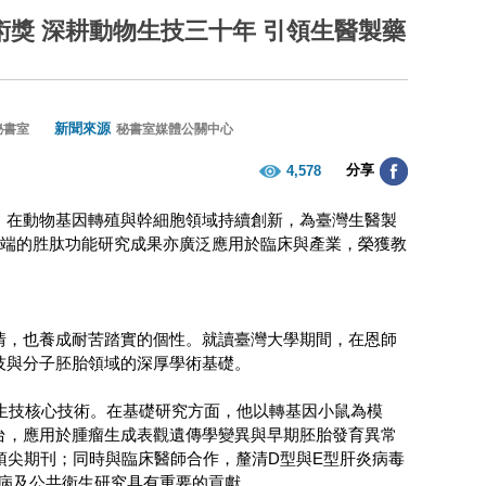
獎 深耕動物生技三十年 引領生醫製藥
新聞來源
秘書室
秘書室媒體公關中心
分享
4,578
，在動物基因轉殖與幹細胞領域持續創新，為臺灣生醫製
尖端的胜肽功能研究成果亦廣泛應用於臨床與產業，榮獲教
情，也養成耐苦踏實的個性。就讀臺灣大學期間，在恩師
技與分子胚胎領域的深厚學術基礎。
生技核心技術。在基礎研究方面，他以轉基因小鼠為模
台，應用於腫瘤生成表觀遺傳學變異與早期胚胎發育異常
h》等國際頂尖期刊；同時與臨床醫師合作，釐清D型與E型肝炎病毒
畜共通傳染病及公共衛生研究具有重要的貢獻。