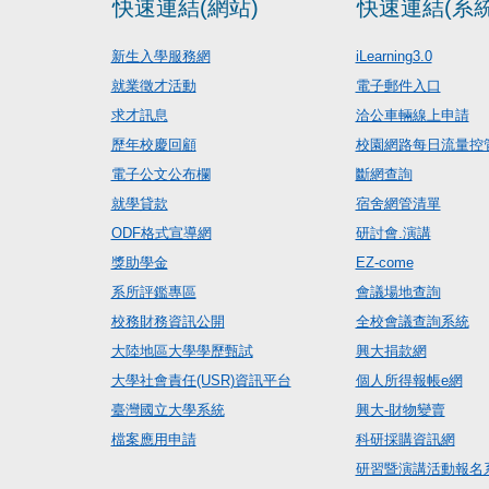
快速連結(網站)
快速連結(系統
新生入學服務網
iLearning3.0
就業徵才活動
電子郵件入口
求才訊息
洽公車輛線上申請
歷年校慶回顧
校園網路每日流量控
電子公文公布欄
斷網查詢
就學貸款
宿舍網管清單
ODF格式宣導網
研討會.演講
獎助學金
EZ-come
系所評鑑專區
會議場地查詢
校務財務資訊公開
全校會議查詢系統
大陸地區大學學歷甄試
興大捐款網
大學社會責任(USR)資訊平台
個人所得報帳e網
臺灣國立大學系統
興大-財物變賣
檔案應用申請
科研採購資訊網
研習暨演講活動報名