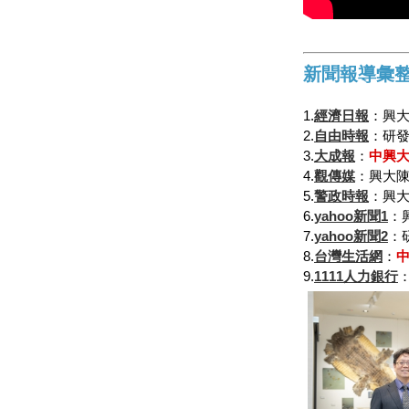
新聞報導彙
1.
經濟日報
：興大
2.
自由時報
：研發
3.
大成報
：
中興
4.
觀傳媒
：興大陳
5.
警政時報
：興大
6.
yahoo新聞1
：
7.
yahoo新聞2
：
8.
台灣生活網
：
9.
1111人力銀行