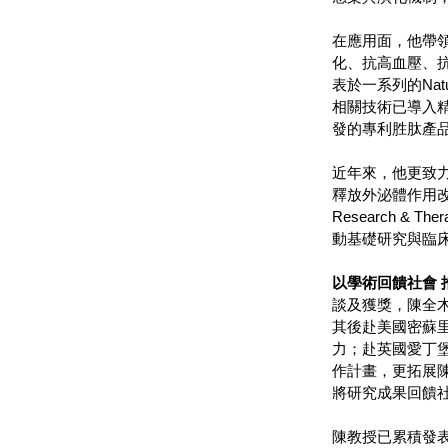
在應用面，他帶領
化、抗高血壓、
表於一系列的Nature子
相關技術已導入
發的專利胜肽產
近年來，他更致
釋放外泌體作用改善
Research & 
動基礎研究與臨
以學術回饋社會 
談及獲獎，陳全
其後赴美國密蘇里
力；赴英國愛丁
作計畫，更拓展
將研究成果回饋
陳教授已累積發表