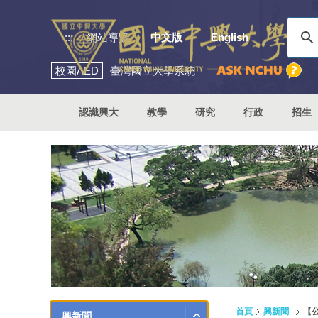
:::
網站導覽
中文版
English
校園
AED
臺灣國立大學系統
認識興大
教學
研究
行政
招生
首頁
興新聞
【
興新聞