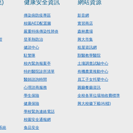
)
健康安全資訊
網站資源
傳染病防疫專區
影音網
校園AED配置圖
實習商店
嚴重特殊傳染性肺炎
森林農場
管
登革熱防治
興大市集
健諮中心
租屋資訊網
駐警隊
獸醫教學醫院
校內緊急報案亭
土壤調查試驗中心
特約醫院診所清單
有機農業推動中心
醫師諮詢時間
員工子女托嬰中心
心理諮商服務
圓廳餐廳資訊
學生保險
全校各單位場地收費標準
健康保險
興大校徽下載(AI檔)
學校緊急連絡電話
校園安全通報網
系統
食品安全