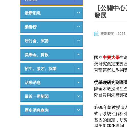
【公關中心
最新消息
發展
榮譽榜
更新時間：2026-03-
研討會。演講
獎學金。貸款
國立
中興大學
生
藥研究奠定重要
招生。徵才。就業
育部第69屆學術
從基礎研究到產業
活動消息
陳全木教授出生
鄭登貴與朱廣邦
最近一周新聞
1996年陳教授進
歷史消息查詢
式，系統性解析
基因的鑑定，研究成
感染與演化機制，發