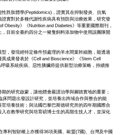
體學(Peptidomics)，證實其在抑制發炎、抗氧
驗證實對於多種代謝性疾病具有預防與治療效果，研究發
of Obesity》《Nutrition and Diabetes》等重要國際期刊，
上，目前全臺約四分之一豬隻飼料添加物中使用該團隊開
模型，發現經特定條件預處理的羊水間葉幹細胞，能透過
ll and Bioscience》《Stem Cell
等再生醫學頂尖期刊，為呼吸系統疾病、惡性胰臟癌提供新型治療策略，持續推
時期的研究啟蒙，讓他體會嚴謹治學與腳踏實地的重要；
學習以臨床問題出發設計研究，並培養出跨域合作與整合的能
器官培養技術；與法國巴黎巴斯德研究所的四年期國際合
投入在教學研究與培育碩博士生的高階生技人才，並深化
在專利智財權上亦獲得36項美國、歐盟(7國)、台灣及中國