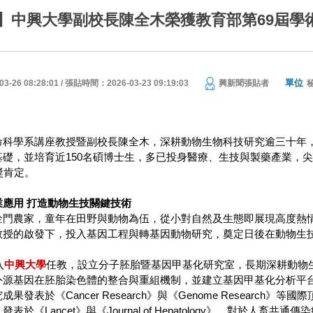
】中興大學副校長陳全木榮獲教育部第69屆學術
單位
26 08:28:01 / 張貼時間：2026-03-23 09:19:03
興新聞張貼者
命科學系講座教授暨副校長陳全木，深耕動物生物科技研究逾三十年
基礎，並培育近150名碩博士生，多已投身醫療、生技與製藥產業，
獎肯定。
應用 打造動物生技關鍵技術
金門農家，童年在田野與動物為伍，從小對自然及生態即展現高度熱
教授的啟發下，投入基因工程與轉基因動物研究，奠定日後在動物生
入
中興大學
任教，設立分子胚胎暨基因甲基化研究室，長期深耕動物
外源基因在胚胎染色體的整合與重組機制，並建立基因甲基化分析平
果發表於《Cancer Research》與《Genome Researc
表於《Lancet》與《Journal of Hepatology》，對於人