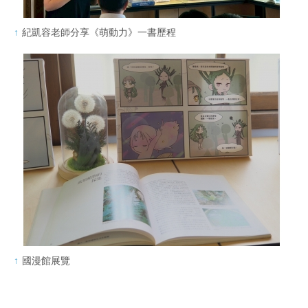
紀凱容老師分享《萌動力》一書歷程
國漫館展覽