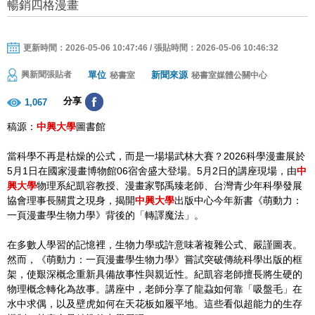
暢銷四格漫畫
更新時間：2026-05-06 10:47:46 / 張貼時間：2026-05-06 10:46:32
單位
新聞來源
興新聞張貼者
秘書室
秘書室媒體公關中心
分享
1,067
稿源：
中興大學
圖書館
當科學不再是枯燥的公式，而是一場場武林大賽？2026科學漫畫展於
5月1日在國家漫畫博物館06宿舍盛大登場。5月2日的講座現場，由
中
興大學
物理系紀凱容教授、漫畫家鄂禹臻老師、台灣青少年科學發展
協會理事長關貫之現身，揭開
中興大學
出版中心今年新書《萌動力：
一頁漫畫學生物力學》背後的「轉譯魔法」。
在多數人學習的記憶裡，生物力學或許意味著複雜公式、嚴謹圖表。
然而，《萌動力：一頁漫畫學生物力學》嘗試突破傳統科學出版的框
架，使艱深概念重新具備故事性與親近性。紀凱容老師擅長將生硬的
物理概念轉化為故事。講座中，老師分享了龍蝨如何靠「吸盤毛」在
水中求偶，以及壁虎如何在天花板如履平地。這些看似超能力的生存