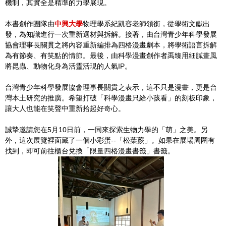
機制，其實全是精準的力學展現。
本書創作團隊由
中興大學
物理學系紀凱容老師領銜，從學術文獻出
發，為知識進行一次重新選材與拆解。接著，由台灣青少年科學發展
協會理事長關貫之將內容重新編排為四格漫畫劇本，將學術語言拆解
為有節奏、有笑點的情節。最後，由科學漫畫創作者禹臻用細膩畫風
將昆蟲、動物化身為活靈活現的人氣IP。
台灣青少年科學發展協會理事長關貫之表示，這不只是漫畫，更是台
灣本土研究的推廣。希望打破「科學漫畫只給小孩看」的刻板印象，
讓大人也能在笑聲中重新拾起好奇心。
誠摯邀請您在5月10日前，一同來探索生物力學的「萌」之美。另
外，這次展覽裡面藏了一個小彩蛋--「松葉蕨」。如果在展場周圍有
找到，即可前往櫃台兌換「限量四格漫畫書籤」書籤。