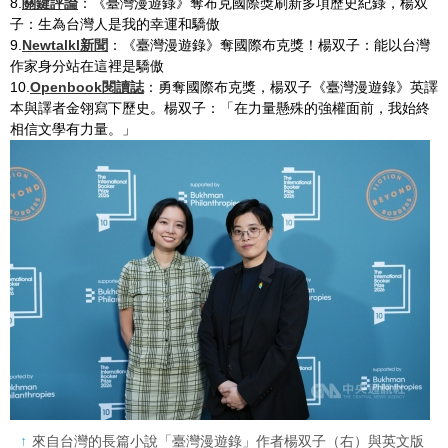
8.
關鍵評論
：《臺灣漫遊錄》奪布克國際獎刷新多項歷史紀錄，楊双
子：生為台灣人是我的幸運和驕傲
9.
Newtalkl新聞
：《臺灣漫遊錄》奪國際布克獎！楊双子：能以台灣
作家身分站在這裡是驕傲
10.
Openbook閱讀誌
：勇奪國際布克獎，楊双子《臺灣漫遊錄》英譯
本與譯者金翎寫下歷史。楊双子：「在力量懸殊的強權面前，我始終
相信文學有力量。」
來自台灣的長篇小說「臺灣漫遊錄」作者楊双子（右）與英文版