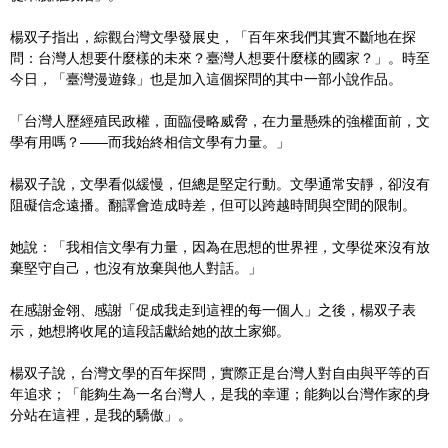
楊双子指出，綜觀台灣文學發展史，「百年來我們其實不斷地在探
問：台灣人想要什麼樣的未來？臺灣人想要什麼樣的國家？」。時至
今日，「臺灣漫遊錄」也是加入這個探問的其中一部小說作品。
「台灣人歷經殖民政權，面臨侵略威脅，在力量懸殊的強權面前，文
學有用嗎？——而我始終相信文學有力量。」
楊双子說，文學看似緩慢，但總是堅定行動。文學通常安靜，卻沒有
阻礙信念遠播。翻譯會造成時差，但可以跨越時間與空間的限制。
她說：「我相信文學有力量，因為在思想的世界裡，文學從來沒有放
棄堅守自己，也沒有放棄與他人對話。」
在感謝金翎、感謝「促成我走到這裡的每一個人」之後，楊双子表
示，她想將收尾的這段話獻給她的故土家鄉。
楊双子說，台灣文學的百年探問，實際正是台灣人對自由與平等的百
年追求；「能夠生為一名台灣人，是我的幸運；能夠以台灣作家的身
分站在這裡，是我的驕傲」。