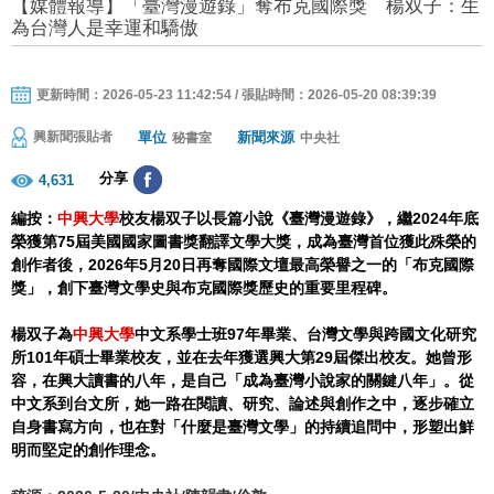
【媒體報導】「臺灣漫遊錄」奪布克國際獎 楊双子：生
為台灣人是幸運和驕傲
更新時間：2026-05-23 11:42:54 / 張貼時間：2026-05-20 08:39:39
單位
新聞來源
興新聞張貼者
秘書室
中央社
分享
4,631
編按：
中興大學
校友楊双子以長篇小說《臺灣漫遊錄》，繼2024年底
榮獲第75屆美國國家圖書獎翻譯文學大獎，成為臺灣首位獲此殊榮的
創作者後，2026年5月20日再奪國際文壇最高榮譽之一的「布克國際
獎」，創下臺灣文學史與布克國際獎歷史的重要里程碑。
楊双子為
中興大學
中文系學士班97年畢業、台灣文學與跨國文化研究
所101年碩士畢業校友，並在去年獲選興大第29屆傑出校友。她曾形
容，在興大讀書的八年，是自己「成為臺灣小說家的關鍵八年」。從
中文系到台文所，她一路在閱讀、研究、論述與創作之中，逐步確立
自身書寫方向，也在對「什麼是臺灣文學」的持續追問中，形塑出鮮
明而堅定的創作理念。