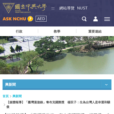
:::
網站導覽
NUST
AED
行政
教學
重要連結
興新聞
首頁
興新聞
【媒體報導】「臺灣漫遊錄」奪布克國際獎 楊双子：生為台灣人是幸運和驕
傲