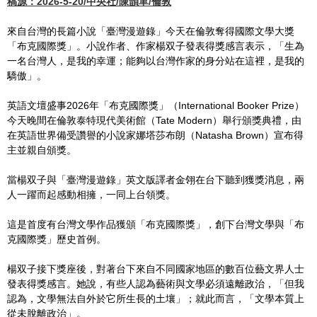
稿源：2026-5-20/中央社/陳韻聿/倫敦
來自台灣的長篇小說「臺灣漫遊錄」今天在倫敦奪得國際文學大獎
「布克國際獎」。小說作者、作家楊双子發表得獎感言表示，「生為
一名台灣人，是我的幸運；能夠以台灣作家的身分站在這裡，是我的
驕傲」。
英語文壇盛事2026年「布克國際獎」（International Booker Prize）
今天晚間在倫敦泰特現代美術館（Tate Modern）舉行頒獎典禮，由
在英語世界備受讚譽的小說家娜塔莎布朗（Natasha Brown）宣布得
主並親自頒獎。
當楊双子與「臺灣漫遊錄」英文版譯者金翎在台下聽到獲獎消息，兩
人一躍而起感動相擁，一同上台領獎。
這是首度有台灣文學作品獲頒「布克國際獎」，創下台灣文學與「布
克國際獎」歷史首例。
楊双子接下獎座後，對著台下來自不同國家地區的數百位藝文界人士
發表得獎感言。她說，有些人認為藝術與文學必須遠離政治，「但我
認為，文學無法自外於它所生長的土壤」；就此而言，「文學本質上
從未脫離政治」。