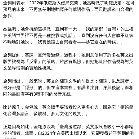
金翎則表示，2022年俄羅斯入侵烏克蘭，她當時做了明確決定：在可
預見的未來，不再無差別地翻譯任何華語作品，而只翻譯來自台灣的
創作。
她強調，她會持續這樣做，直到有一天，「我的家鄉（台灣）的主權
在英語世界裡不再是一種挑釁或笑話」；直到沒有任何人會臉不紅氣
不喘地對她說，「我真應該去台灣看看——趁它還在的時候」。
金翎提到，英譯「臺灣漫遊錄」過程中，她刻意使用了許多在英文出
版界被視為「反常」的策略。雖然有風險，但她把這部作品視為對英
文業界慣例的實驗性挑戰。
金翎指出，一般來說，英文的翻譯文學的前提是：翻譯，以及譯者，
最好都是「隱形」的。但在這本書裡，有譯者注腳、序與後記，而相
同的書面漢字有3種不同的發音系統。
比起原作，金翎說，英文版需要讀者投入更多心力，因為它「拒絕簡
化台灣多語言、多族群、多元文化的現實」。
正是因為如此，金翎原以為「臺灣漫遊錄」英文版只會吸引一小群精
準的讀者。然而，自2024年在美國出版以來，它卻獲得超乎預期的強