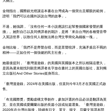
大關注。
金翎指出，國際鎂光燈讓這本書在台灣成為一個突出且耀眼的範例，
證明「我們可以在國外訴說台灣的故事」。
不過，她強調，「沒有任何一本小說應該扛起幫整個國家發聲的重
擔」。她對自己以及同儕譯者的期許，是將「來自台灣的各種聲音帶
入英語世界，以致任何人都無法將台灣文學簡化為鐵板一塊」。
金翎比喻，「我們不是齊聲合唱，而是眾聲喧譁，充滿矛盾且不羈的
精神——正如任何一個強健的民主社會」。
她最後提到，「臺灣漫遊錄」的美國與英國版本之所以相隔這麼久，
是因為遲未能找到願意將譯者名字放在書封上的英國出版社，直到獨
立出版社And Other Stories挺身而出。
「臺灣漫遊錄」2024年在美國出版，但直到今年3月才在英國正式啟
售。
「布克國際獎」獎勵虛構文學創作，參加評選的作品必須是翻譯為英
文、並在英國或愛爾蘭出版的長篇小說或短篇選集。「臺灣漫遊錄」
2020年在台灣出版後，陸續有日文、英文、韓文、芬蘭文等譯本問