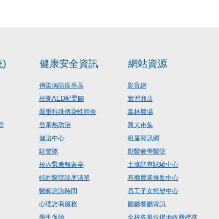
)
健康安全資訊
網站資源
傳染病防疫專區
影音網
校園AED配置圖
實習商店
嚴重特殊傳染性肺炎
森林農場
管
登革熱防治
興大市集
健諮中心
租屋資訊網
駐警隊
獸醫教學醫院
校內緊急報案亭
土壤調查試驗中心
特約醫院診所清單
有機農業推動中心
醫師諮詢時間
員工子女托嬰中心
心理諮商服務
圓廳餐廳資訊
學生保險
全校各單位場地收費標準