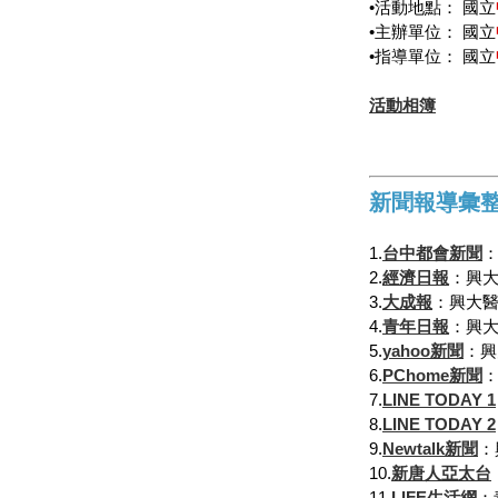
•活動地點： 國立
•主辦單位： 國立
•指導單位： 國立
活動相簿
新聞報導彙
1.
台中都會新聞
：
2.
經濟日報
：興大
3.
大成報
：興大醫
4.
青年日報
：興大
5.
yahoo新聞
：興
6.
PChome新聞
：
7.
LINE TODAY 1
8.
LINE TODAY 2
9.
Newtalk新聞
：
10.
新唐人亞太台
11.
LIFE生活網
：