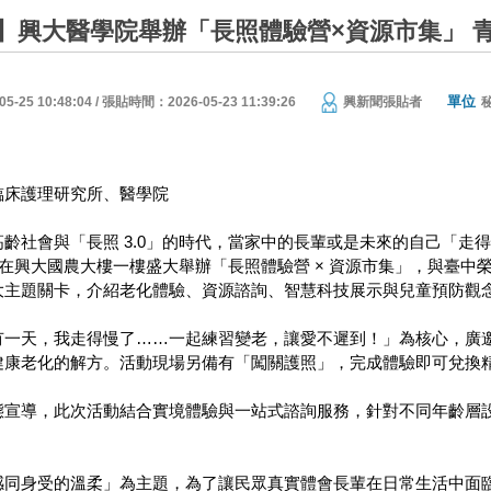
】興大醫學院舉辦「長照體驗營×資源市集」 
單位
25 10:48:04 / 張貼時間：2026-05-23 11:39:26
興新聞張貼者
臨床護理研究所、醫學院
齡社會與「長照 3.0」的時代，當家中的長輩或是未來的自己「走
日在興大國農大樓一樓盛大舉辦「長照體驗營 × 資源市集」，與臺中
大主題關卡，介紹老化體驗、資源諮詢、智慧科技展示與兒童預防觀
有一天，我走得慢了……一起練習變老，讓愛不遲到！」為核心，廣
健康老化的解方。活動現場另備有「闖關護照」，完成體驗即可兌換
態宣導，此次活動結合實境體驗與一站式諮詢服務，針對不同年齡層
感同身受的溫柔」為主題，為了讓民眾真實體會長輩在日常生活中面