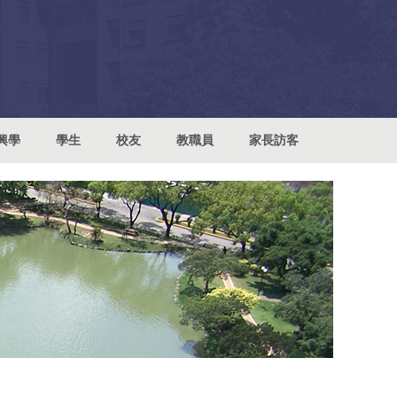
興學
學生
校友
教職員
家長訪客