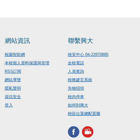
網站資訊
聯繫興大
校園智財網
校安中心 04-22870885
本校個人資料保護與管理
全校電話
RSS訂閱
人員查詢
網站導覽
校務建言系統
隱私聲明
失物招領
資訊安全
校內停車
登入
如何到興大
校區位置總配置圖