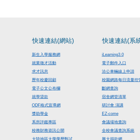
快速連結(網站)
快速連結(系統
新生入學服務網
iLearning3.0
就業徵才活動
電子郵件入口
求才訊息
洽公車輛線上申請
歷年校慶回顧
校園網路每日流量控
電子公文公布欄
斷網查詢
就學貸款
宿舍網管清單
ODF格式宣導網
研討會.演講
獎助學金
EZ-come
系所評鑑專區
會議場地查詢
校務財務資訊公開
全校會議查詢系統
大陸地區大學學歷甄試
興大捐款網