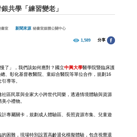
青銀共學「練習變老」
新聞來源
秘書室
秘書室媒體公關中心
分享
1,589
得慢了」，我們該如何應對？國立
中興大學
醫學院暨臨床護
榮總、彰化基督教醫院、童綜合醫院等單位合作，規劃16
念引導等。
邀社區民眾與全家大小跨世代同樂，透過情境體驗與資源
精美小禮物。
設計專屬關卡，規劃成人體驗區、長照資源市集、兒童遊
臨的困難，現場特別設置高齡退化模擬體驗，包含視覺退