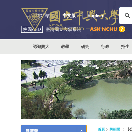
:::
網站導覽
中文版
English
校園
AED
臺灣國立大學系統
認識興大
教學
研究
行政
招生
首頁
興新聞
【
興新聞