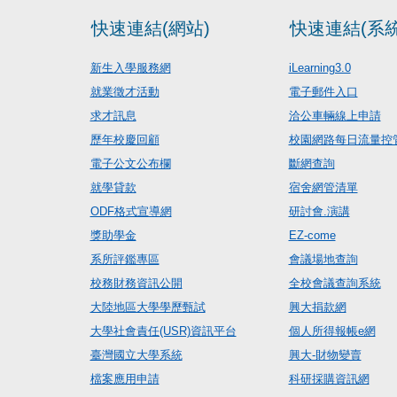
快速連結(網站)
快速連結(系統
新生入學服務網
iLearning3.0
就業徵才活動
電子郵件入口
求才訊息
洽公車輛線上申請
歷年校慶回顧
校園網路每日流量控
電子公文公布欄
斷網查詢
就學貸款
宿舍網管清單
ODF格式宣導網
研討會.演講
獎助學金
EZ-come
系所評鑑專區
會議場地查詢
校務財務資訊公開
全校會議查詢系統
大陸地區大學學歷甄試
興大捐款網
大學社會責任(USR)資訊平台
個人所得報帳e網
臺灣國立大學系統
興大-財物變賣
檔案應用申請
科研採購資訊網