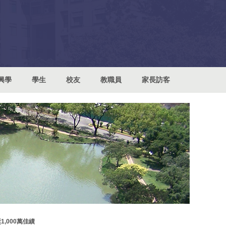
興學
學生
校友
教職員
家長訪客
,000萬佳績