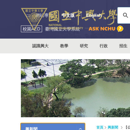
:::
網站導覽
中文版
English
校園
AED
臺灣國立大學系統
認識興大
教學
研究
行政
招生
首頁
興新聞
【
興新聞