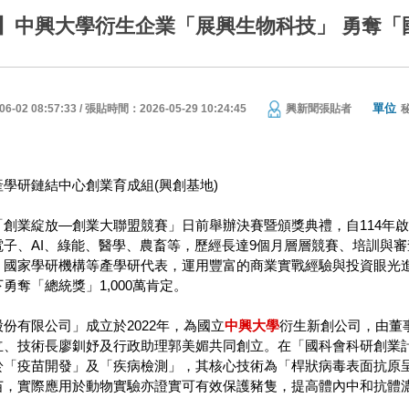
】中興大學衍生企業「展興生物科技」 勇奪「國
單位
02 08:57:33 / 張貼時間：2026-05-29 10:24:45
興新聞張貼者
產學研鏈結中心創業育成組(興創基地)
創業綻放—創業大聯盟競賽」日前舉辦決賽暨頒獎典禮，自114年啟動
電子、AI、綠能、醫學、農畜等，歷經長達9個月層層競賽、培訓與
、國家學研機構等產學研代表，運用豐富的商業實戰經驗與投資眼光
勇奪「總統獎」1,000萬肯定。
份有限公司」成立於2022年，為國立
中興大學
衍生新創公司，由董
立、技術長廖釧妤及行政助理郭美媚共同創立。在「國科會科研創業
於「疫苗開發」及「疾病檢測」，其核心技術為「桿狀病毒表面抗原
苗，實際應用於動物實驗亦證實可有效保護豬隻，提高體內中和抗體