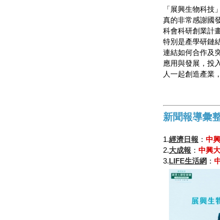
「展興生物科技
真的非常感謝國
科會科研創業計
特別是產學研鏈
連結如何合作及
應用與發展，投
人一起創造產業
新聞報導彙
1.
經濟日報
：
中
2.
大成報
：
中興
3.
LIFE生活網
：