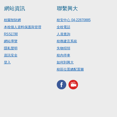
網站資訊
聯繫興大
校園智財網
校安中心 04-22870885
本校個人資料保護與管理
全校電話
RSS訂閱
人員查詢
網站導覽
校務建言系統
隱私聲明
失物招領
資訊安全
校內停車
登入
如何到興大
校區位置總配置圖