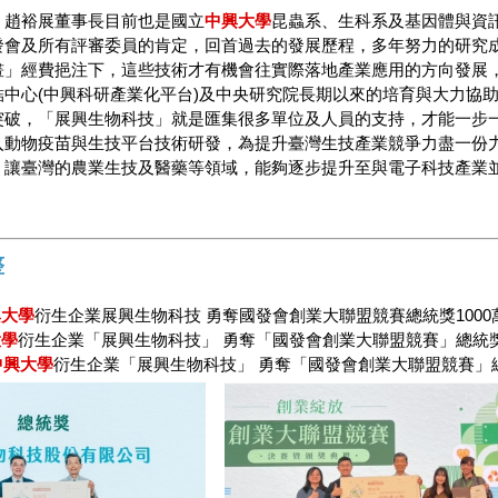
」趙裕展董事長目前也是國立
中興大學
昆蟲系、生科系及基因體與資
發會及所有評審委員的肯定，回首過去的發展歷程，多年努力的研究
畫」經費挹注下，這些技術才有機會往實際落地產業應用的方向發展
結中心(中興科研產業化平台)及中央研究院長期以來的培育與大力協
突破，「展興生物科技」就是匯集很多單位及人員的支持，才能一步
入動物疫苗與生技平台技術研發，為提升臺灣生技產業競爭力盡一份
，讓臺灣的農業生技及醫藥等領域，能夠逐步提升至與電子科技產業
整
興大學
衍生企業展興生物科技 勇奪國發會創業大聯盟競賽總統獎1000
大學
衍生企業「展興生物科技」 勇奪「國發會創業大聯盟競賽」總統獎
中興大學
衍生企業「展興生物科技」 勇奪「國發會創業大聯盟競賽」總