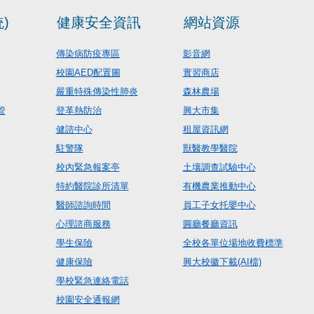
)
健康安全資訊
網站資源
傳染病防疫專區
影音網
校園AED配置圖
實習商店
嚴重特殊傳染性肺炎
森林農場
管
登革熱防治
興大市集
健諮中心
租屋資訊網
駐警隊
獸醫教學醫院
校內緊急報案亭
土壤調查試驗中心
特約醫院診所清單
有機農業推動中心
醫師諮詢時間
員工子女托嬰中心
心理諮商服務
圓廳餐廳資訊
學生保險
全校各單位場地收費標準
健康保險
興大校徽下載(AI檔)
學校緊急連絡電話
校園安全通報網