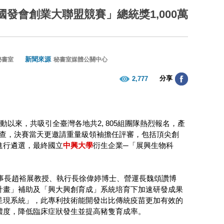
發會創業大聯盟競賽」總統獎1,000萬
新聞來源
秘書室
秘書室媒體公關中心
分享
2,777
以來，共吸引全臺灣各地共2, 805組團隊熱烈報名，產
審查，決賽當天更邀請重量級領袖擔任評審，包括頂尖創
進行遴選，最終國立
中興大學
衍生企業─「展興生物科
事長趙裕展教授、執行長徐偉婷博士、營運長魏頌讚博
計畫」補助及「興大興創育成」系統培育下加速研發成果
呈現系統」，此專利技術能開發出比傳統疫苗更加有效的
濃度，降低臨床症狀發生並提高豬隻育成率。