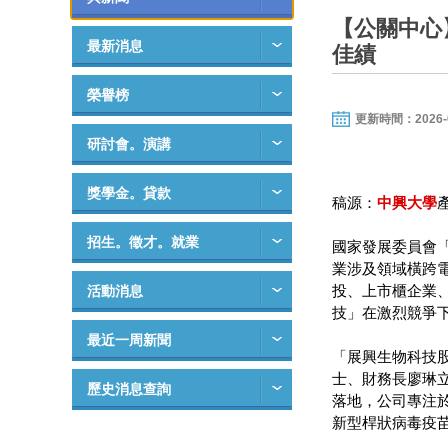
【公關中心
最新消息
佳績
榮譽榜
更新時間：2026-06-
研討會。演講
獎學金。貸款
稿源：
中興大學
招生。徵才。就業
國家發展委員會「
業涉及領域橫跨
投、上市櫃企業
活動消息
技」在激烈競爭下
最近一周新聞
「展興生物科技股
士、財務長廖琳
歷史消息查詢
落地，公司專注
新型桿狀病毒疫