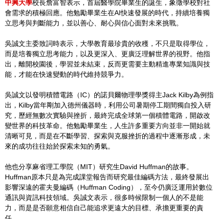
中興大學
校長詹富智表示，首屆醫學院畢業生的誕生，象徵學校對社
會需求的積極回應。他勉勵畢業生在AI快速發展的時代，持續培養獨
立思考與判斷能力，並以善心、耐心與信心面對未來挑戰。
吳誠文主委致詞時表示，大學教育最珍貴的收穫，不只是取得學位，
而是培養獨立思考能力，以及更深入、更廣泛理解世界的視野。他指
出，離開校園後，學習並未結束，反而更需要主動精進專業知識與技
能，才能在快速變動的時代維持競爭力。
吳誠文以發明積體電路（IC）的諾貝爾物理學獎得主Jack Kilby為例指
出，Kilby當年剛加入德州儀器時，利用公司暑期停工期間獨自投入研
究，歷經無數次實驗與挫折，最終完成全球第一個積體電路，開啟改
變世界的科技革命。他勉勵畢業生，人生許多重要方向並非一開始就
清晰可見，而是在不斷學習、探索與克服挫折的過程中逐漸形成，未
來的成功往往始於探索未知的勇氣。
他也分享麻省理工學院（MIT）研究生David Huffman的故事。
Huffman原本只是為完成課堂報告而研究最佳編碼方法，最終發展出
影響深遠的霍夫曼編碼（Huffman Coding），至今仍廣泛運用於數位
通訊與資訊科技領域。吳誠文表示，很多時候限制一個人的不是能
力，而是是否願意相信自己能追求更遠大的目標、承擔更重要的責
任。