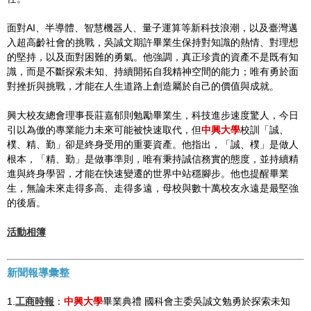
面對AI、半導體、智慧機器人、量子運算等新科技浪潮，以及臺灣邁
入超高齡社會的挑戰，吳誠文期許畢業生保持對知識的熱情、對理想
的堅持，以及面對困難的勇氣。他強調，真正珍貴的資產不是既有知
識，而是不斷探索未知、持續開拓自我精神空間的能力；唯有勇於面
對挫折與挑戰，才能在人生道路上創造屬於自己的價值與成就。
興大校友總會理事長莊嘉郁則勉勵畢業生，科技進步速度驚人，今日
引以為傲的專業能力未來可能被快速取代，但
中興大學
校訓「誠、
樸、精、勤」卻是終身受用的重要資產。他指出，「誠、樸」是做人
根本，「精、勤」是做事準則，唯有秉持誠信務實的態度，並持續精
進與終身學習，才能在快速變遷的世界中站穩腳步。他也提醒畢業
生，無論未來走得多高、走得多遠，母校與數十萬校友永遠是最堅強
的後盾。
活動相簿
新聞報導彙整
1.
工商時報
：
中興大學
畢業典禮 國科會主委吳誠文勉勇於探索未知