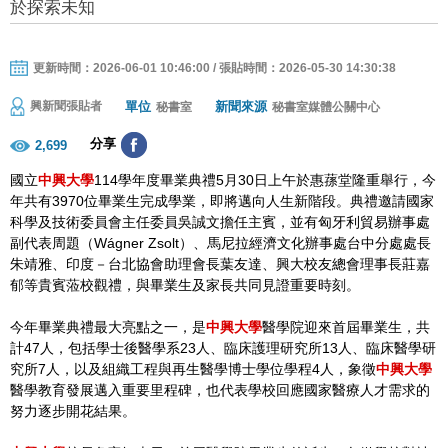
於探索未知
更新時間：2026-06-01 10:46:00 / 張貼時間：2026-05-30 14:30:38
單位
新聞來源
興新聞張貼者
秘書室
秘書室媒體公關中心
分享
2,699
國立
中興大學
114學年度畢業典禮5月30日上午於惠蓀堂隆重舉行，今
年共有3970位畢業生完成學業，即將邁向人生新階段。典禮邀請國家
科學及技術委員會主任委員吳誠文擔任主賓，並有匈牙利貿易辦事處
副代表周題（Wágner Zsolt）、馬尼拉經濟文化辦事處台中分處處長
朱靖雅、印度－台北協會助理會長葉友達、興大校友總會理事長莊嘉
郁等貴賓蒞校觀禮，與畢業生及家長共同見證重要時刻。
今年畢業典禮最大亮點之一，是
中興大學
醫學院迎來首屆畢業生，共
計47人，包括學士後醫學系23人、臨床護理研究所13人、臨床醫學研
究所7人，以及組織工程與再生醫學博士學位學程4人，象徵
中興大學
醫學教育發展邁入重要里程碑，也代表學校回應國家醫療人才需求的
努力逐步開花結果。