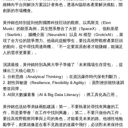
維轉向平台與解決方案設計者角色，透過AI協助各產業解決痛點，開
創新的市場機會。
黃仲銘也特別提到他對國際科技巨頭的觀察。以馬斯克（Elon
Musk）的願景為例，其生態系整合了火箭（SpaceX）、低軌衛星
（Starlink）、腦機介面（Neuralink）以及 AI 模型（Grok/xAI），展
現了全方位的競爭潛力。他藉此提醒學生，要拉高視野觀察產業巨頭
的動向，從中尋找周邊商機，「不一定要當原創者才能賺錢，能滿足
人的需求更重要」。
演講最後，黃仲銘特別為興大學子準備了「未來職場生存背包」，提
煉出三大核心能力：
1. 分析思維（Analytical Thinking）：在資訊爆炸時代保有判斷力 。
2. 韌性與敏捷（Resilience, Flexibility & Agility）：面對挫折能快速調
整並回彈 。
3. AI與大數據素養（AI & Big Data Literacy）：將工具化為己用 。
黃仲銘也送給學弟妹兩點建議：第一，不要執著於尋找有興趣的工
作，而是要學會「在工作中找到興趣」；第二，不要只做份內工作，
要拉高視野觀察同事與上司的角色，才能看見未來的路。他感性地勉
勵學子，創業就像是在看不見跑道的迷霧中飛行，必須對未來保持信