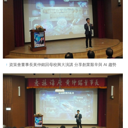
資策會董事長黃仲銘回母校興大演講 分享創業艱辛與 AI 趨勢