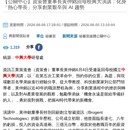
【公關中心】資策會董事長黃仲銘回母校興大演講：化身
「熱心學長」分享創業艱辛與 AI 趨勢
更新時間：2026-06-08 17:28:01 / 張貼時間：2026-06-05 13:10:04
單位
新聞來源
興新聞張貼者
秘書室
秘書室媒體公關中心
分享
1,319
稿源：
中興大學
研發處
資訊工業策進會（資策會）董事長黃仲銘6月4日受邀返回母校國立
中
興大學
演講，以「在第五次工業革命中、預約你的位置」為題，與現
場數百名學弟妹進行經驗分享。從大學教授、科技創業家到公部門領
導者，黃仲銘以近40年的職涯歷程為例，分享創業過程中的挫折與轉
折，以及對AI產業發展的觀察，勉勵學弟妹「機會永遠是留給準備好
的人」，勇於面對挑戰，把握AI時代帶來的新機會。
演講中，黃仲銘董事長特別回顧創立智崴資訊（Brogent
Technologies）的艱辛歷程。公司成立初期，他曾面臨長達七、八年
的虧損，投入的資金高達兩、三億元台幣，相當於他教職百年的薪資