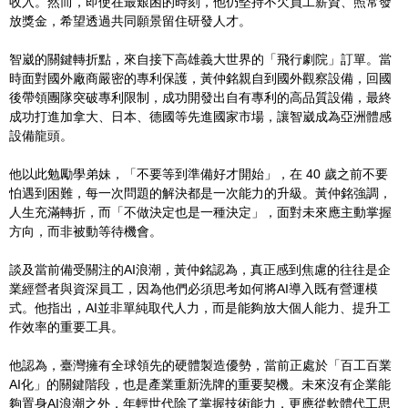
收入。然而，即使在最艱困的時刻，他仍堅持不欠員工薪資、照常發
放獎金，希望透過共同願景留住研發人才。
智崴的關鍵轉折點，來自接下高雄義大世界的「飛行劇院」訂單。當
時面對國外廠商嚴密的專利保護，黃仲銘親自到國外觀察設備，回國
後帶領團隊突破專利限制，成功開發出自有專利的高品質設備，最終
成功打進加拿大、日本、德國等先進國家市場，讓智崴成為亞洲體感
設備龍頭。
他以此勉勵學弟妹，「不要等到準備好才開始」，在 40 歲之前不要
怕遇到困難，每一次問題的解決都是一次能力的升級。黃仲銘強調，
人生充滿轉折，而「不做決定也是一種決定」，面對未來應主動掌握
方向，而非被動等待機會。
談及當前備受關注的AI浪潮，黃仲銘認為，真正感到焦慮的往往是企
業經營者與資深員工，因為他們必須思考如何將AI導入既有營運模
式。他指出，AI並非單純取代人力，而是能夠放大個人能力、提升工
作效率的重要工具。
他認為，臺灣擁有全球領先的硬體製造優勢，當前正處於「百工百業
AI化」的關鍵階段，也是產業重新洗牌的重要契機。未來沒有企業能
夠置身AI浪潮之外，年輕世代除了掌握技術能力，更應從軟體代工思