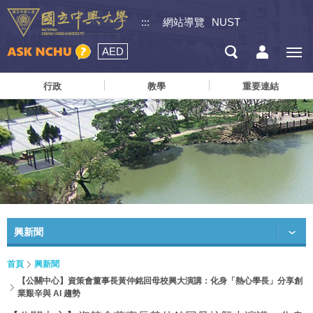
:::
網站導覽
NUST
AED
行政
教學
重要連結
興新聞
首頁
興新聞
【公關中心】資策會董事長黃仲銘回母校興大演講：化身「熱心學長」分享創
業艱辛與 AI 趨勢