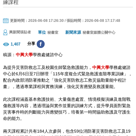
練課程
更新時間：2026-06-08 17:26:30 / 張貼時間：2026-06-08 17:17:48
單位
新聞來源
興新聞張貼者
秘書室
秘書室媒體公關中心
分享
1,407
稿源：
中興大學
學務處健諮中心
為提升災害防救志工及校園生師緊急救護能力，
中興大學
學務處健諮
中心於6月6日至7日辦理「115年度複合式緊急救護進階專業訓練」，
配合內政部消防署推動之「強化災害防救志工救災協勤量能中程計
畫」，透過專業課程與實務演練，強化災害應變及救護量能。
此次課程涵蓋基本救護技術、大量傷患處置、情境模擬演練及進階戰
傷救護等內容，透過理論與實作並重的訓練方式，提升學員面對緊急
災害事件時的判斷能力與應變技巧，培養第一時間協助救護及守護生
命的能力。
兩天課程累計共有184人次參與，包含59位消防署災害防救志工及19