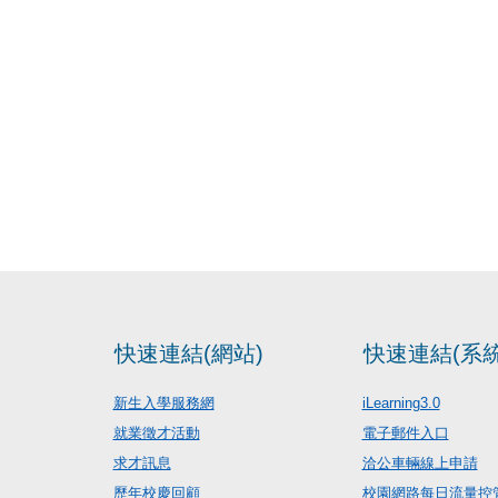
快速連結(網站)
快速連結(系統
新生入學服務網
iLearning3.0
就業徵才活動
電子郵件入口
求才訊息
洽公車輛線上申請
歷年校慶回顧
校園網路每日流量控