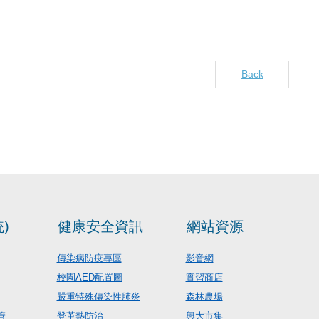
Back
)
健康安全資訊
網站資源
傳染病防疫專區
影音網
校園AED配置圖
實習商店
嚴重特殊傳染性肺炎
森林農場
管
登革熱防治
興大市集