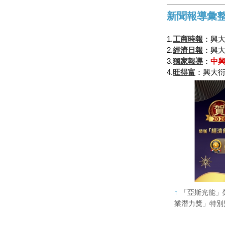
新聞報導彙
1.
工商時報
：興大
2.
經濟日報
：興大
3.
獨家報導
：
中
4.
旺得富
：興大衍
「亞斯光能」
業潛力獎」特別