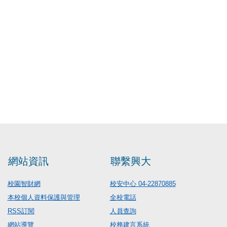
網站資訊
聯繫興大
校園智財網
校安中心 04-22870885
本校個人資料保護與管理
全校電話
RSS訂閱
人員查詢
網站導覽
校務建言系統