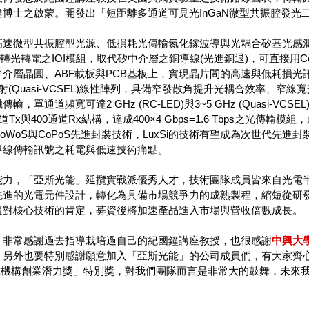
博士之啟蒙。開發出「短距離多通道可見光InGaN微型共振腔發
高速微型共振腔型光源、低損耗光傳輸氮化鎵波導與光耦合矽基光感測
成電轉光轉電之IOI模組，取代矽中介層之銅導線(光進銅退)，可直接用
介層晶圓、ABF載板與PCB基板上，實現晶片間的高速與低耗損光訊號
雷射(Quasi-VCSEL)線性陣列，具備窄發散角提升光耦合效率、窄
，單通道頻寬可達2 GHz (RC-LED)與3~5 GHz (Quasi-VCSEL
道Tx與400通道Rx結構，達成400×4 Gbps=1.6 Tbps之
oWoS與CoPoS先進封裝技術，LuxSi的技術有望成為次世代先進
導線傳輸訊號之耗電與低速技術痛點。
能力，「亞斯光能」延攬實戰派優秀人才，技術團隊成員皆來自光電
先進的光電元件設計，轉化為具備市場競爭力的成熟製程，縮短從研
員對核心技術的肯定，募資後將加速產品進入市場與營收倍數成長。
，非常感謝過去指導栽培過自己的紀國鐘講座教授，也很感謝
中興大
另外也要特別感謝願意加入「亞斯光能」的公司成員們，有大家齊心努力
研究機構創業潛力獎」特別獎，對我們團隊而言是非常大的鼓舞，未