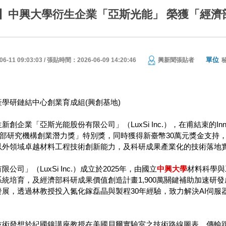
中興大學衍生企業「亞斯光能」 榮獲「經濟部 T
單位
11 09:03:03 / 張貼時間：2026-06-09 14:20:46
興新聞張貼者
產學研鏈結中心創業育成組(興創基地)
新創企業「亞斯光能股份有限公司」（LuxSi Inc.），在甫結束的Inn
rd經濟部研究機構創業潛力獎」特別獎，同時獲得新臺幣30萬元獎金
以外領域卓越材料工程技術創新能力，及科研成果產業化的技術落地
公司」（LuxSi Inc.）成立於2025年，由國立
中興大學
材料科學與
統培育，及經濟部科研成果價值創造計畫1,900萬關鍵補助加速研發成果
發展，透過林教授投入氮化鎵磊晶與製程30年經驗，致力解決AI伺
技術發想於紀國鐘講座教授在美國貝爾實驗室之技術路線圖表，傳輸