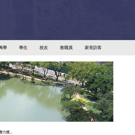
興學
學生
校友
教職員
家長訪客
業潛力獎」