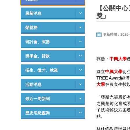
【公關中心】
最新消息
獎」
榮譽榜
更新時間：2026-06-
研討會。演講
獎學金。貸款
稿源：
中興大學
招生。徵才。就業
國立
中興大學
衍生
TREE Awa
大學
在農食生技
活動消息
「亞斯光能股份有限
最近一周新聞
之興創孵化育成系
子技術解決方案
歷史消息查詢
點。
林佳鋒教授談及