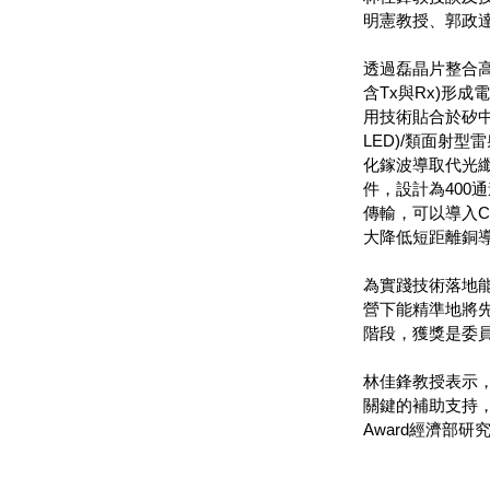
明憲教授、郭政達
透過磊晶片整合
含Tx與Rx)形
用技術貼合於矽中
LED)/類面射型
化鎵波導取代光纖傳輸
件，設計為400通
傳輸，可以導入C
大降低短距離銅
為實踐技術落地
營下能精準地將
階段，獲獎是委
林佳鋒教授表示
關鍵的補助支持，
Award經濟部