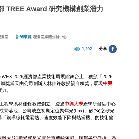
REE Award 研究機構創業潛力
新聞來源
秘書室
秘書室媒體公關中心
分享
1,202
oVEX 2026經濟部產業技術司展館舞台上，獲頒「2026
支持，頒獎當天由公司創辦人林佳鋒教授親自領獎，展現
中興
實力。
工程學系林佳鋒教授創立，透過
中興大學
產學研鏈結中心
落地。公司成立初期定位聚焦光(Lux)、矽(Si)之矽光
服器「銅導線耗電發熱、速度效能下降與熱當機」的技術痛
距離大於1毫米就是光取代電傳輸領域，與鄭晃忠教授、馮