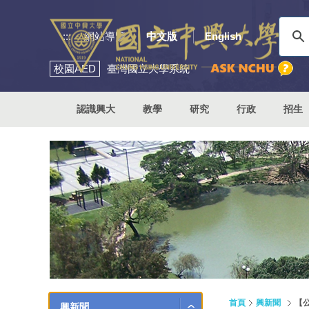
:::
網站導覽
中文版
English
校園
AED
臺灣國立大學系統
認識興大
教學
研究
行政
招生
首頁
興新聞
【公
興新聞