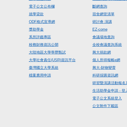
電子公文公布欄
斷網查詢
就學貸款
宿舍網管清單
ODF格式宣導網
研討會.演講
獎助學金
EZ-come
系所評鑑專區
會議場地查詢
校務財務資訊公開
全校會議查詢系統
大陸地區大學學歷甄試
興大捐款網
大學社會責任(USR)資訊平台
個人所得報帳e網
臺灣國立大學系統
興大-財物變賣
檔案應用申請
科研採購資訊網
研習暨演講活動報名
生活助學金申請 - 登
電子公文系統登入
公文附件下載區