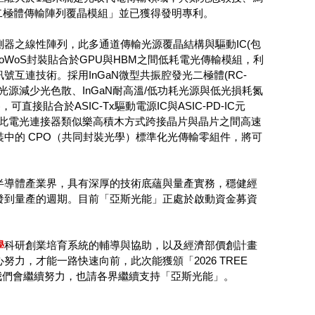
光二極體傳輸陣列覆晶模組」並已獲得發明專利。
器之線性陣列，此多通道傳輸光源覆晶結構與驅動IC(包
CoWoS封裝貼合於GPU與HBM之間低耗電光傳輸模組，利
互連技術。採用InGaN微型共振腔發光二極體(RC-
線寬光源減少光色散、InGaN耐高溫/低功耗光源與低光損耗氮
)，可直接貼合於ASIC-Tx驅動電源IC與ASIC-PD-IC元
光傳輸模組，此電光連接器類似樂高積木方式跨接晶片與晶片之間高速
封裝中的 CPO（共同封裝光學）標準化光傳輸零組件，將可
半導體產業界，具有深厚的技術底蘊與量產實務，穩健經
發到量產的週期。目前「亞斯光能」正處於啟動資金募資
學
科研創業培育系統的輔導與協助，以及經濟部價創計畫
，才能一路快速向前，此次能獲頒「2026 TREE
來我們會繼續努力，也請各界繼續支持「亞斯光能」。