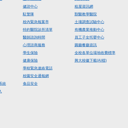
健諮中心
租屋資訊網
駐警隊
獸醫教學醫院
校內緊急報案亭
土壤調查試驗中心
特約醫院診所清單
有機農業推動中心
醫師諮詢時間
員工子女托嬰中心
心理諮商服務
圓廳餐廳資訊
學生保險
全校各單位場地收費標準
健康保險
興大校徽下載(AI檔)
學校緊急連絡電話
校園安全通報網
系統
食品安全
入