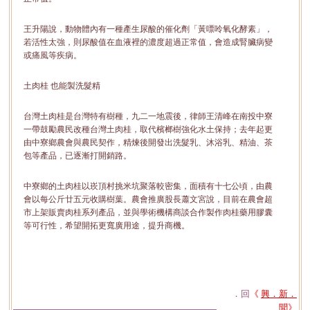
王升陽說，動物體內有一種產生尿酸的催化劑「黃嘌呤氧化酵素」，
若活性太強，則尿酸值在血液裡的濃度超過正常值，會造成腎臟病變
或痛風等疾病。
土肉桂 也能製洗髮精
台灣土肉桂是台灣特有樹種，九二一地震後，律師王清峰在南投中寮
一帶鼓勵農民改種台灣土肉桂，取代檳榔樹強化水土保持；去年起更
由中寮鄉農會與農民契作，精煉後開發出洗髮乳、沐浴乳、精油、茶
包等產品，已逐漸打開銷路。
中寮鄉的土肉桂以崁頂村挑米坑聚落較密集，面積有十七公頃，由農
會以每公斤廿五元收購樹葉。農會推廣股長蕭文宮說，目前在農會超
市上架販賣肉桂系列產品，並與學術機構商談合作製作肉桂藥用膠囊
等可行性，希望開拓更寬廣用途，提升商機。
．回
《
興．新．
聞
》