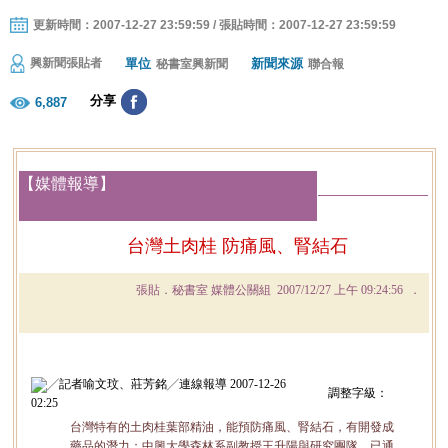
更新時間：2007-12-27 23:59:59 / 張貼時間：2007-12-27 23:59:59
單位
新聞來源
興新聞張貼者
秘書室興新聞
聯合報
分享
6,887
【媒體報導】
台灣土肉桂 防痛風、腎結石
張
貼．秘書室 媒體公關組
2007/12/27 上午 09:24:56
．
╱記者喻文玟、莊芳銘╱連線報導 2007-12-26
調整字級：
02:25
台灣特有的土肉桂葉部精油，能預防痛風、腎結石，有開發成
藥品的潛力；中興大學森林系副教授王升陽與研究團隊，已通