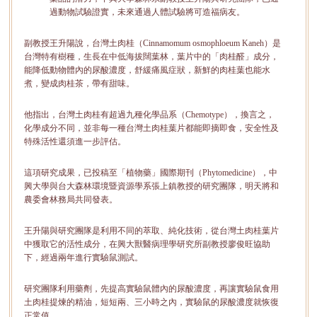
過動物試驗證實，未來通過人體試驗將可造福病友。
副教授王升陽說，台灣土肉桂（Cinnamomum osmophloeum Kaneh）是
台灣特有樹種，生長在中低海拔闊葉林，葉片中的「肉桂醛」成分，
能降低動物體內的尿酸濃度，舒緩痛風症狀，新鮮的肉桂葉也能水
煮，變成肉桂茶，帶有甜味。
他指出，台灣土肉桂有超過九種化學品系（Chemotype），換言之，
化學成分不同，並非每一種台灣土肉桂葉片都能即摘即食，安全性及
特殊活性還須進一步評估。
這項研究成果，已投稿至「植物藥」國際期刊（Phytomedicine），中
興大學與台大森林環境暨資源學系張上鎮教授的研究團隊，明天將和
農委會林務局共同發表。
王升陽與研究團隊是利用不同的萃取、純化技術，從台灣土肉桂葉片
中獲取它的活性成分，在興大獸醫病理學研究所副教授廖俊旺協助
下，經過兩年進行實驗鼠測試。
研究團隊利用藥劑，先提高實驗鼠體內的尿酸濃度，再讓實驗鼠食用
土肉桂提煉的精油，短短兩、三小時之內，實驗鼠的尿酸濃度就恢復
正常值。