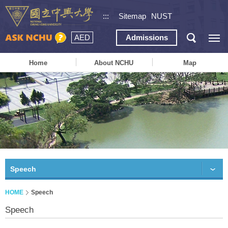
:::
Sitemap
NUST
AED
Admissions
Home
About NCHU
Map
Speech
HOME
Speech
Speech