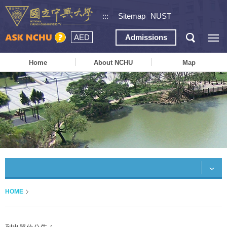
:::
Sitemap
NUST
AED
Admissions
Home
About NCHU
Map
HOME