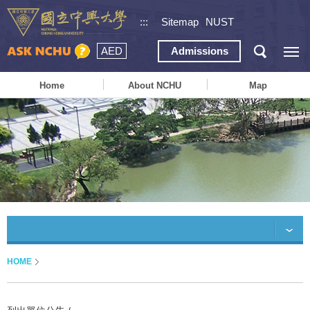
:::
Sitemap
NUST
AED
Admissions
Home
About NCHU
Map
HOME