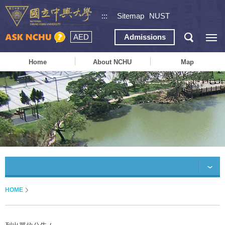
:::
Sitemap
NUST
AED
Admissions
Home
About NCHU
Map
HOME