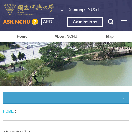
:::
Sitemap
NUST
AED
Admissions
Home
About NCHU
Map
HOME