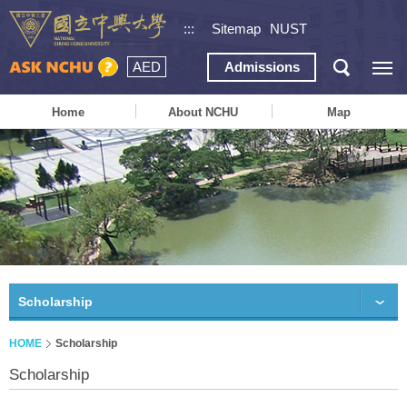
:::
Sitemap
NUST
AED
Admissions
Home
About NCHU
Map
Scholarship
HOME
Scholarship
Scholarship