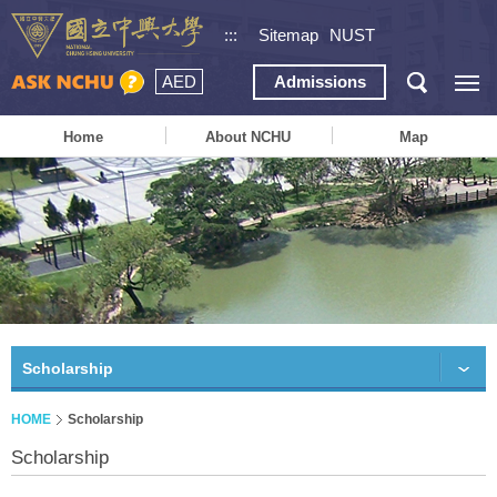
:::
Sitemap
NUST
AED
Admissions
Home
About NCHU
Map
Scholarship
HOME
Scholarship
Scholarship