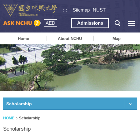
:::
Sitemap
NUST
AED
Admissions
Home
About NCHU
Map
Scholarship
HOME
Scholarship
Scholarship