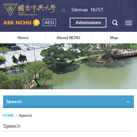
:::
Sitemap
NUST
AED
Admissions
Home
About NCHU
Map
Speech
HOME
Speech
Speech