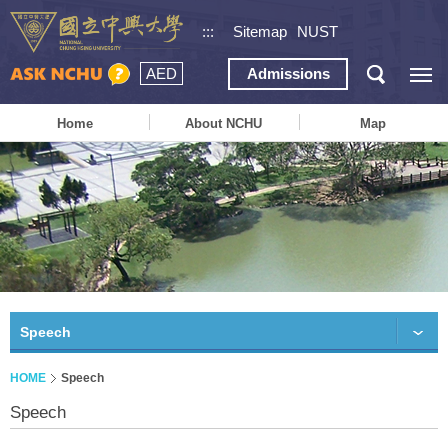
:::
Sitemap
NUST
AED
Admissions
Home
About NCHU
Map
Speech
HOME
Speech
Speech