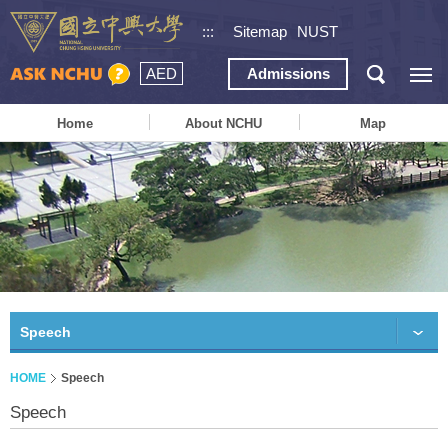
:::
Sitemap
NUST
AED
Admissions
Home
About NCHU
Map
Speech
HOME
Speech
Speech