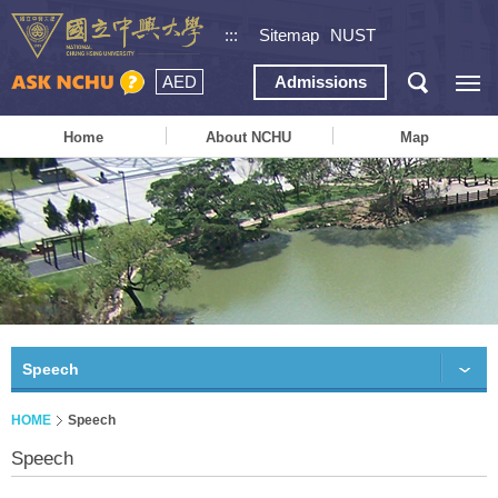
:::
Sitemap
NUST
AED
Admissions
Home
About NCHU
Map
Speech
HOME
Speech
Speech