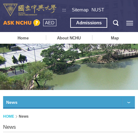
:::
Sitemap
NUST
AED
Admissions
Home
About NCHU
Map
News
HOME
News
News