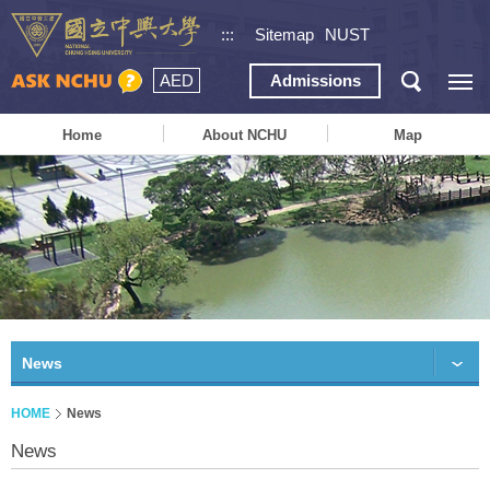
:::
Sitemap
NUST
AED
Admissions
Home
About NCHU
Map
News
HOME
News
News