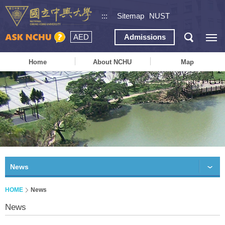
:::
Sitemap
NUST
AED
Admissions
Home
About NCHU
Map
News
HOME
News
News