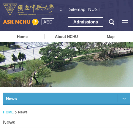
:::
Sitemap
NUST
AED
Admissions
Home
About NCHU
Map
News
HOME
News
News