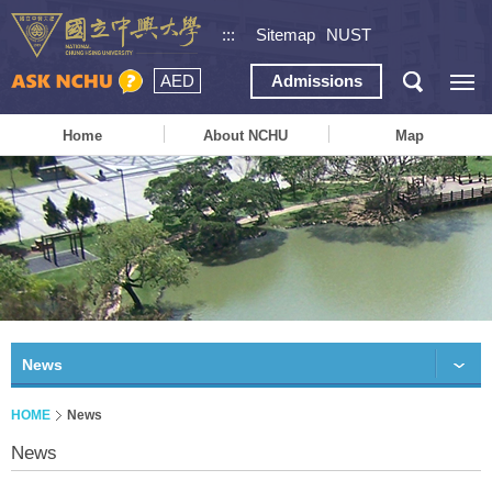
:::
Sitemap
NUST
AED
Admissions
Home
About NCHU
Map
News
HOME
News
News