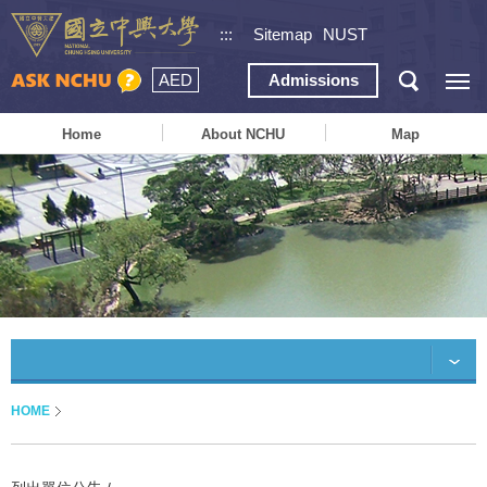
:::
Sitemap
NUST
AED
Admissions
Home
About NCHU
Map
HOME