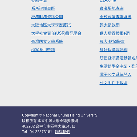
獎助學金
EZ-come
系所評鑑專區
會議場地查詢
校務財務資訊公開
全校會議查詢系統
大陸地區大學學歷甄試
興大捐款網
大學社會責任(USR)資訊平台
個人所得報帳e網
臺灣國立大學系統
興大-財物變賣
檔案應用申請
科研採購資訊網
研習暨演講活動報名
生活助學金申請 - 登
電子公文系統登入
公文附件下載區
Copyright © National Chung Hsing University
版權所有 國立中興大學全球資訊網
402202 台中市南區興大路145號
Tel : 04-22873181
聯絡我們