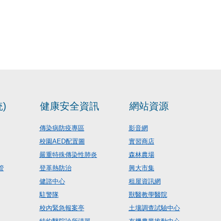
)
健康安全資訊
網站資源
傳染病防疫專區
影音網
校園AED配置圖
實習商店
嚴重特殊傳染性肺炎
森林農場
管
登革熱防治
興大市集
健諮中心
租屋資訊網
駐警隊
獸醫教學醫院
校內緊急報案亭
土壤調查試驗中心