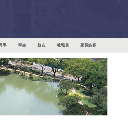
興學
學生
校友
教職員
家長訪客