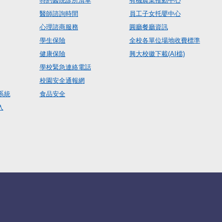
特約醫院診所清單
有機農業推動中心
醫師諮詢時間
員工子女托嬰中心
心理諮商服務
圓廳餐廳資訊
學生保險
全校各單位場地收費標準
健康保險
興大校徽下載(AI檔)
學校緊急連絡電話
校園安全通報網
系統
食品安全
入