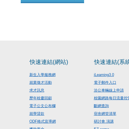
快速連結(網站)
快速連結(系統
新生入學服務網
iLearning3.0
就業徵才活動
電子郵件入口
求才訊息
洽公車輛線上申請
歷年校慶回顧
校園網路每日流量控
電子公文公布欄
斷網查詢
就學貸款
宿舍網管清單
ODF格式宣導網
研討會.演講