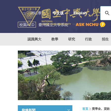
:::
網站導覽
中文版
English
校園
AED
臺灣國立大學系統
認識興大
教學
研究
行政
招生
首頁
獎學金。貸款
發燒新聞