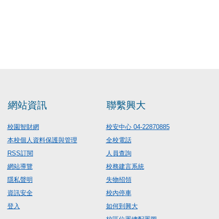
網站資訊
聯繫興大
校園智財網
校安中心 04-22870885
本校個人資料保護與管理
全校電話
RSS訂閱
人員查詢
網站導覽
校務建言系統
隱私聲明
失物招領
資訊安全
校內停車
登入
如何到興大