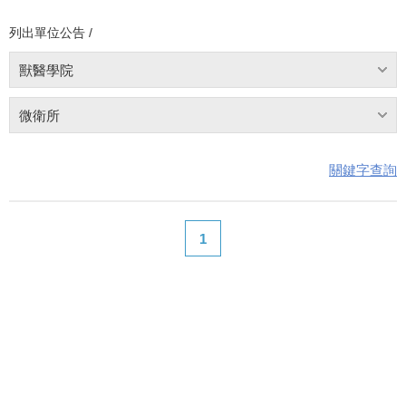
列出單位公告 /
獸醫學院
微衛所
關鍵字查詢
1