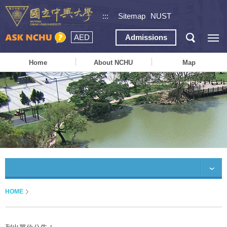
:::
Sitemap
NUST
AED
Admissions
Home
About NCHU
Map
HOME