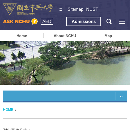
:::
Sitemap
NUST
AED
Admissions
Home
About NCHU
Map
HOME